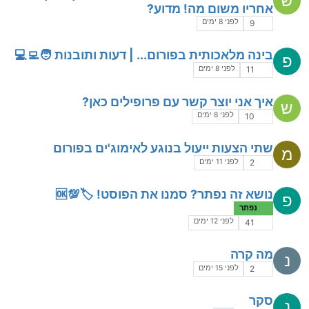
ש
אחריו משום מה! מדוע?
לפני 8 ימים
9
בינה מלאכותית בפורום... | דעות ותובנות 🧑‍💻💻
פ
לפני 8 ימים
11
איך אני יוצר קשר עם פרופילים כאן?
ש
לפני 8 ימים
10
שתי הצעות ייעול בנוגע לאימוג'ים בפורום
מ
לפני 11 ימים
2
נושא זה נפתר? סמנו את הפוסט! 🏷️💯🆗
פ
נפתר
לפני 12 ימים
41
מה קרה
נ
לפני 15 ימים
2
סקר
נ