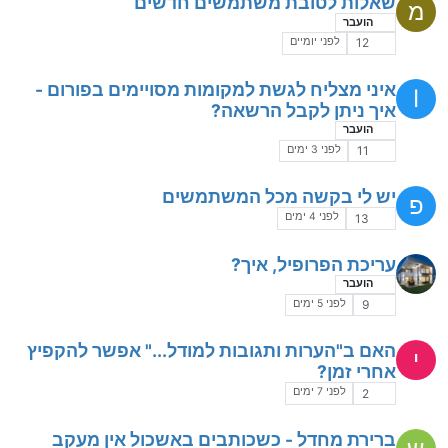
שאלות לטובת משתמשים חדשים
מ
הועבר
לפני יומיים
12
איני מצליח לגשת למקומות מסויימים בפורום -
I
איך ניתן לקבל הרשאה?
הועבר
לפני 3 ימים
11
יש לי בקשה מכל המשתמשים
פ
לפני 4 ימים
13
עריכת הפרופיל, איך?
הועבר
לפני 5 ימים
9
האם ב"הערות ותגובות למודל..." אפשר להקפיץ
י
אחרי זמן?
לפני 7 ימים
2
ברירת מחדל - כשכותבים באשכול אין מעקב