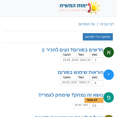
דף הבית
על הפורום
התחברו כדי לפרסם
חדשים בפורום? נעים להכיר :)
א
נעוץ
נעול
הועבר
20 באוק׳ 2020, 23:29
1
הוראות שימוש בפורום
י
נעוץ
נעול
הועבר
21 בספט׳ 2021, 20:05
4
נושא זה נמחק? שימחק לגמרי!!
פ
לא נפתר
לפני יומיים
33