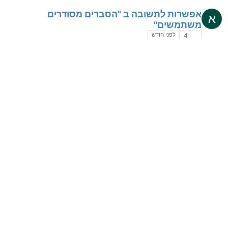
אפשרות לתשובה ב "הסברים מסודרים
א
משתמשים"
לפני חודש
4
מה קרה שהתחלף לכולם צבע הפרופיל?
ש
לפני חודש
20
בעיה
ה
נפתר
לפני חודש
10
מייל
מ
לפני חודשיים
3
מישהו יודע למה אני לא מצליח להתחבר לפורום
ש
בפרופיל אחר??
לא נפתר
לפני חודשיים
25
כשאני באמצע שיחה במערכת אחת אם אני