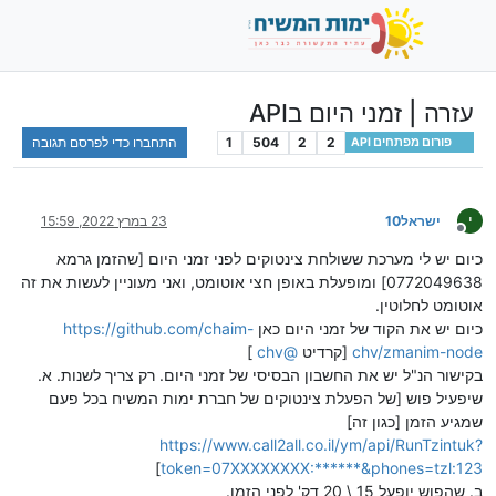
עזרה | זמני היום בAPI
2
2
504
1
התחברו כדי לפרסם תגובה
פורום מפתחים API
י
ישראל10
23 במרץ 2022, 15:59
מנותק
כיום יש לי מערכת ששולחת צינטוקים לפני זמני היום [שהזמן גרמא
0772049638] ומופעלת באופן חצי אוטומט, ואני מעוניין לעשות את זה
אוטומט לחלוטין.
כיום יש את הקוד של זמני היום כאן
https://github.com/chaim-
chv/zmanim-node
[קרדיט
@
chv
]
בקישור הנ"ל יש את החשבון הבסיסי של זמני היום. רק צריך לשנות. א.
שיפעיל פוש [של הפעלת צינטוקים של חברת ימות המשיח בכל פעם
שמגיע הזמן [כגון זה]
https://www.call2all.co.il/ym/api/RunTzintuk?
]
token=07XXXXXXXX:******&phones=tzl:123
ב. שהפוש יופעל 15 \ 20 דק' לפני הזמן.