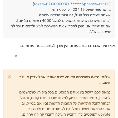
]
token=07XXXXXXXX:******&phones=tzl:123
ב. שהפוש יופעל 15 \ 20 דק' לפני הזמן.
אשמח לעזרה בכל הנ"ל, זה זכות הרבים עצומה.
[כיום המערכת שולחת צינטוקים למעל 4000 רשומים כל יום].
אם זה יעזור, אני מוכן להקדיש את המערכת לע"נ \לרפואת וכו' למי
שיעזור בהנ"ל.
אני רואה שכבר כתבת בפורום אין צורך לכתוב בכמה פורומים..
0
שלום! נראה שהשיחה הזו מעניינת אותך, אבל עדיין אין לך
חשבון.
נמאס לכם לגלול בין אותם הפוסטים בכל ביקור? כשנרשמים
לחשבון, תמיד תחזרו בדיוק למקום שבו הייתם קודם, ותוכלו
לבחור לקבל התראות על תגובות חדשות (בין אם במייל, ובין
אם בהתראת פוש). תוכלו גם לשמור סימניות ולפרגן ב-
upvote לפוסטים כדי להביע הערכה לחברי קהילה אחרים.