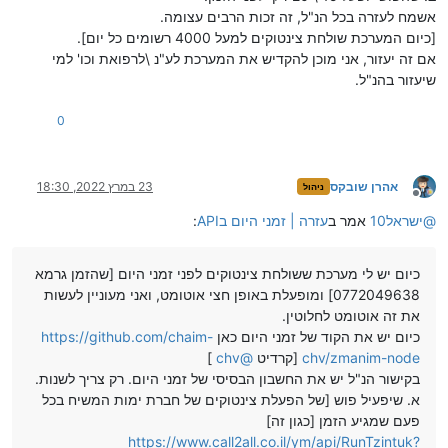
אשמח לעזרה בכל הנ"ל, זה זכות הרבים עצומה.
[כיום המערכת שולחת צינטוקים למעל 4000 רשומים כל יום].
אם זה יעזור, אני מוכן להקדיש את המערכת לע"נ \לרפואת וכו' למי
שיעזור בהנ"ל.
0
אהרן שובקס
23 במרץ 2022, 18:30
ניהול
מנותק
@
ישראל10
אמר ב
עזרה | זמני היום בAPI
:
כיום יש לי מערכת ששולחת צינטוקים לפני זמני היום [שהזמן גרמא
0772049638] ומופעלת באופן חצי אוטומט, ואני מעוניין לעשות
את זה אוטומט לחלוטין.
כיום יש את הקוד של זמני היום כאן
https://github.com/chaim-
chv/zmanim-node
[קרדיט
@
chv
]
בקישור הנ"ל יש את החשבון הבסיסי של זמני היום. רק צריך לשנות.
א. שיפעיל פוש [של הפעלת צינטוקים של חברת ימות המשיח בכל
פעם שמגיע הזמן [כגון זה]
https://www.call2all.co.il/ym/api/RunTzintuk?