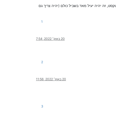
ישורים באינדקס אחד אחד, לסמן ctrl+a להעתיק ולהדביק בקובץ טקסט, זה יהיה יעיל מאד בשביל כולם (יהיה צריך גם
1
20 באוק׳ 2022, 7:54
2
20 באוק׳ 2022, 11:56
3