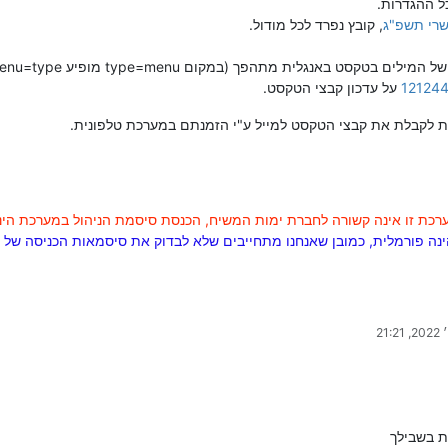
 ההגדרות.
, קובץ נפרד לכל מודול.
סט באנגלית מתהפך (במקום type=menu מופיע menu=type)
12124
על עדכון קבצי הטקסט.
לקבלת את קבצי הטקסט למייל ע"י הזמנתם במערכת טלפונית.
ערכת זו אינה קשורה לחברת ימות המשיח, הכנסת סיסמת הניהול במערכת הינ
הינה פורמלית, כמובן שאנחנו מתחייבים שלא לבדוק את סיסמאות הכניסה 
את בשבילך