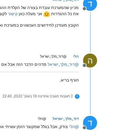
ד
מכיון שהמערכת עובדת בצורה של הקלדת ההגדר
מנותק
את כל ההגדרות
אני מעלה כאן
קישור
לקובץ pdf שמכיל את כל סוגי ההגדרות הקיימות מתוך אינדקס ה
הקובץ מעודכן לחידושים העכשווים במערכת ואי
הלי
@דוד_מלך_ישראל
ה
@
דוד_מלך_ישראל
מדהים הדבר הזה אבל אם תו
מנותק
חורף בריא.
2 תגובות
תגובה אחרונה
19 באוק׳ 2022, 22:40
ד
דוד_מלך_ישראל
@הלי
ד
@
הלי
צודק, אבל בגלל שמקוצר הזמן עשיתי את זה בצורה של שמירה לקובץ pdf, א"א לה
מנותק