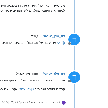
לנקות את הקובץ מחלקים לא קשורים שמתווספ
דוד_מלך_ישראל
@הלי
ד
@
הלי
אני עובד על זה, בעז"ה בימים הקרובים.
מנותק
דוד_מלך_ישראל
@דוד_מלך_ישראל
ד
עדכון כ"ה תשרי: הקריינות בשלוחות הקו הוחלפה
מנותק
קרדיט ותודה ענקית ל
@
נר-יצחק
שקריין את הכ
2 תגובות
תגובה אחרונה
24 באוק׳ 2022, 10:58
נ