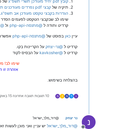
קובץ pdf יחיד מעודכן תשרי תשפ"ג
של כל
תיקיה של
קבצי pdf נפרדים מעודכנים תשרי תשפ"ג
הגדרות בקבצי טקסט מעודכן אב תשפ"ג.
שימו לב שבקבצי הטקסט לפעמים הסדר של המילים בטק
קרדיט ותודה ל
@
מתנסה-php-api
ול
@
4
עיין
כאן
בפוסט של
@
מתנסה-php-api
אפשרות 
קרדיט ל
@
נר-יצחק
על הקריינות בקו.
קרדיט ל
@
kavkosher
על הבסיס לקוד
שימו לב! מ
אזהרה זו 
בהצלחה בשימוש.
10 תגובות
תגובה אחרונה
15 באוק׳ 2022, 21:21
נ
ד
מ
3
מ
נר יצחק
@דוד_מלך_ישראל
נ
@
דוד_מלך_ישראל
יש עניין ואני מוכן לעשות ז