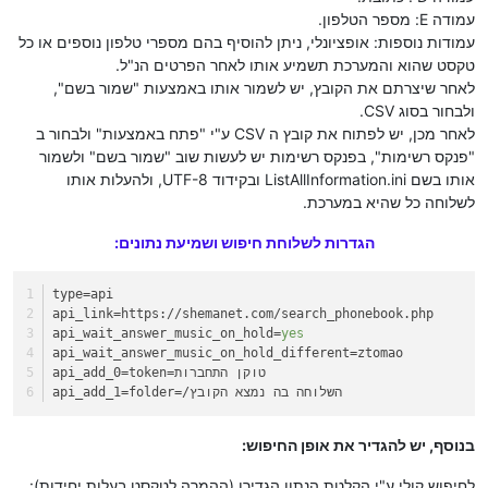
עמודה E: מספר הטלפון.
עמודות נוספות: אופציונלי, ניתן להוסיף בהם מספרי טלפון נוספים או כל
טקסט שהוא והמערכת תשמיע אותו לאחר הפרטים הנ"ל.
לאחר שיצרתם את הקובץ, יש לשמור אותו באמצעות "שמור בשם",
ולבחור בסוג CSV.
לאחר מכן, יש לפתוח את קובץ ה CSV ע"י "פתח באמצעות" ולבחור ב
"פנקס רשימות", בפנקס רשימות יש לעשות שוב "שמור בשם" ולשמור
אותו בשם ListAllInformation.ini ובקידוד UTF-8, ולהעלות אותו
לשלוחה כל שהיא במערכת.
הגדרות לשלוחת חיפוש ושמיעת נתונים:
type
=api
api_link
=https://shemanet.com/search_phonebook.php
api_wait_answer_music_on_hold
=
yes
api_wait_answer_music_on_hold_different
=ztomao
=token=טוקן התחברות
api_add_0
=folder=/השלוחה בה נמצא הקובץ
api_add_1
בנוסף, יש להגדיר את אופן החיפוש:
לחיפוש קולי ע"י הקלטת הנתון הגדירו (ההמרה לטקסט בעלות יחידות):