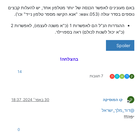
באם מעונינים לאפשר הכנסה של יותר מטלפון אחד, יש להעלות קבצים
נוספים בסדר עולה (053.wav: "אנא הקישו מספר טלפון נייד" וכו').
ההגדרות הנ"ל הם לאפשרות 1 (כ"א משנה לעצמו), לאפשרות 2
(כ"א יכול לשנות לכולם) ראה בספויילר.
Spoiler
בהצלחה!
14
7 תגובות
ק
ד
א
0
ת
ק
קו המוסיקה
30 באפר׳ 2024, 18:37
מנותק
@
דוד_מלך_ישראל
יפה!!!
0