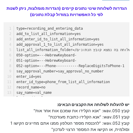
הגדרות לשלוחת שינוי נתונים קיימים (הגדרות מומלצות, ניתן לשנות
לפי כל האפשרויות במודול קבלת נתונים)
type=recording_and_entering_data
add_to_list_all_information=yes
add_enter_id_to_list_all_information=yes
add_approval_1_to_list_all_information=yes
list_all_information_folder=/שלוחה בה נמצא קובץ הנתונים
050-option=---HebrewKeyboard-
051-option=---HebrewKeyboard-
​​​​​​​052-option=---Phone-----------ReplaceDigitsToPhone-1​​​​​​​
say_approval_number=say_approval_no_number
enter_id=yes
enter_id_type=phone_from_list_all_information
record_name=no
say_name=val_name
login_add_val_name=yes
delete_old_from_list_all_information=yes
יש להעלות לשלוחה את הקבצים הבאים:
קובץ 050.wav: "אנא הקלידו את שמכם אות אחר אות"
קובץ 051.wav: "אנא הקלידו כתובת מעודכנת"
קובץ 052.wav: "להכנסת מספר הטלפון ממנו אתם מחייגים הקישו 1
וסולמית, או הקישו את המספר הרצוי לעדכון"