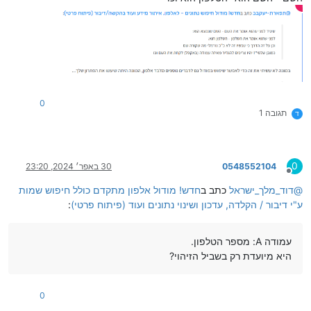
0
תגובה 1
ד
0
0548552104
30 באפר׳ 2024, 23:20
מנותק
@
דוד_מלך_ישראל
כתב ב
חדש! מודול אלפון מתקדם כולל חיפוש שמות
ע"י דיבור / הקלדה, עדכון ושינוי נתונים ועוד (פיתוח פרטי)
:
עמודה A: מספר הטלפון.
היא מיועדת רק בשביל הזיהוי?
0