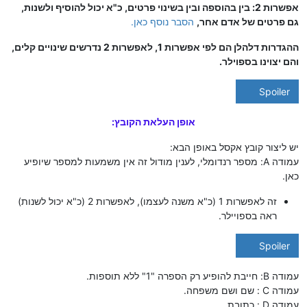
אפשרות 2: בין בהוספה ובין בשינוי פרטים, כ"א יכול להוסיף ולשנות,
גם פרטים של אדם אחר,
הסבר נוסף כאן.
ההגדרות דלהלן הם לפי אפשרות 1, לאפשרות 2 נדרשים שינויים קלים,
והם יצוינו בספוילר.
Spoiler
אופן העלאת הקובץ:
יש ליצור קובץ אקסל באופן הבא:
עמודה A: מספר רנדומלי, לענין מודול זה אין משמעות למספר שיופיע
כאן.
זה לאפשרות 1 (כ"א משנה לעצמו), לאפשרות 2 (כ"א יכול לשנות)
ראה בספויילר.
Spoiler
עמודה B: חייבת להופיע רק הספרה "1" ללא תוספות.
עמודה C : שם ושם משפחה.
עמודה D : כתובת.