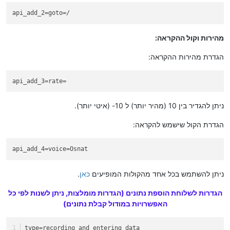
api_add_2
=goto=/
מהירות וקול ההקראה:
הגדרת מהירות ההקראה:
api_add_3
=rate=
ניתן להגדיר בין 10 (מהיר יותר) ל 10- (איטי יותר).
הגדרת הקול שישמש להקראה:
api_add_4
=voice=Osnat
ניתן להשתמש בכל אחד מהקולות המופיעים
כאן
.
הגדרות לשלוחת הוספת נתונים (הגדרות מומלצות, ניתן לשנות לפי כל
האפשרויות במודול קבלת נתונים)
type=recording_and_entering_data