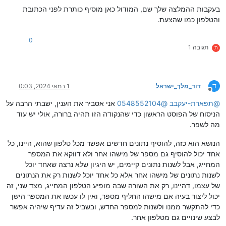
בעקבות ההמלצה שלך שם, המודול כאן מוסיף כותרת לפני הכתובת
והטלפון כמו שהצעת.
0
תגובה 1
ת
ד
דוד_מלך_ישראל
1 במאי 2024, 0:03
מנותק
@
תפארת-יעקבב
@
0548552104
אני אסביר את הענין, ישבתי הרבה על
הניסוח של הפוסט הראשון כדי שהנקודה הזו תהיה ברורה, אולי יש עוד
מה לשפר.
הנושא הוא כזה, להוסיף נתונים חדשים אפשר מכל טלפון שהוא, היינו, כל
אחד יכול להוסיף גם מספר של מישהו אחר ולא דווקא את המספר
המחייג, אבל לשנות נתונים קיימים, יש היגיון שלא נרצה שאחד יוכל
לשנות נתונים של מישהו אחר אלא כל אחד יוכל לשנות רק את הנתונים
של עצמו, דהיינו, רק את השורה שבה מופיע הטלפון המחייג, מצד שני, זה
יכול ליצור בעיה אם מישהו החליף מספר, ואין לו עכשו את המספר הישן
כדי להתקשר ממנו ולשנות למספר החדש, ובשביל זה עדיף שיהיה אפשר
לבצע שינויים גם מטלפון אחר.