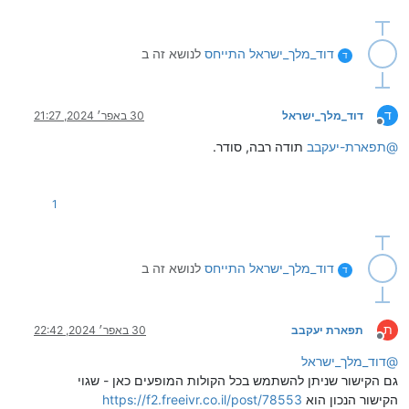
דוד_מלך_ישראל
התייחס
לנושא זה ב
ד
ד
דוד_מלך_ישראל
30 באפר׳ 2024, 21:27
מנותק
@
תפארת-יעקבב
תודה רבה, סודר.
1
דוד_מלך_ישראל
התייחס
לנושא זה ב
ד
ת
תפארת יעקבב
30 באפר׳ 2024, 22:42
מנותק
@
דוד_מלך_ישראל
גם הקישור שניתן להשתמש בכל הקולות המופעים כאן - שגוי
הקישור הנכון הוא
https://f2.freeivr.co.il/post/78553