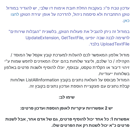
עדכון טבת פ"ו: בעקבות החלת חובת אימות דו שלבי, יש להגדיר במודול
טוקן התחברות ולא סיסמת ניהול, להדרכה על אופן יצירת הטוקן
לחצו
כאן
.
במודול זה ניתן להגביל את פעולות הטוקן, בלשונית "הגבלות שירותים"
לרשימה לבנה שבה יופיעו UpdateExtension, GetTextFile,
UploadTextFile בלבד.
מודול אלפון המאפשר לכם להעלות למערכת קובץ אקסל של המוסד /
הקהילה / כו' שלכם, וליצור שלוחות בהם יוכלו המאזינים לחפש שמות ע"י
זיהוי דיבור או הקלדת טקסט, ובנוסף, יוכלו להוסיף ולשנות פרטים באלפון
בשלוחות ייעודיות.
המודול מבוסס על העלאת נתונים בקובץ ListAllInformation ושלוחות
קבלת נתונים עם פונקציית הוספת ועדכון נתונים בקובץ זה.
שימו לב:
יש 2 אפשרויות עיקריות לאופן הוספת ועדכון פרטים:
אפשרות 1: כל אחד יכול להוסיף פרטים, גם של אדם אחר, אבל לשנות
פרטים כ"א יכול לשנות רק את הפרטים שלו.