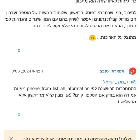
כדי לזהות לאיזו שורה הוא מתכוון.
לסיכום, כמו שכתבתי בפוסט הראשון, שלוחות המשנה של הוספה ועדכון
הם מודול קבלת נתונים ואפשר לשחק בהם עם המון שינויים והגדרות לפי
הצורך, הבאתי את הבסיס לטובת מי שלא זקוק ליותר מזה.
מתנצל על האריכות...
0
ת
תפארת יעקבב
1 במאי 2024, 0:06
מנותק
@
דוד_מלך_ישראל
בהתחברות הראשונה לפי phone_from_list_all_information מאיזה
עמודה הוא בודק אם הטלפון קיים? (אני מבין שלא מהראשון אלא
מהשלישי)
0
שלום! נראה שהשיחה הזו מעניינת אותך, אבל עדיין אין לך