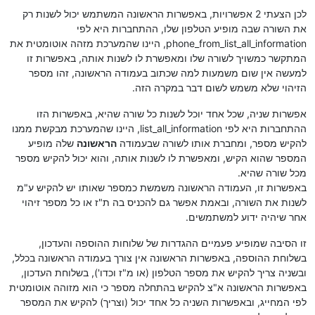
לכן הצעתי 2 אפשרויות, באפשרות הראשונה המשתמש יכול לשנות רק
את השורה שבה מופיע הטלפון שלו, ההתחברות היא לפי
phone_from_list_all_information, היינו שהמערכת מזהה אוטומטית את
המתקשר כמשויך לשורה שלו ומאפשרת לו לשנות אותה, באפשרות זו
למעשה אין שום משמעות למה שכתוב בעמודה הראשונה, זהו מספר
הזיהוי שלא משמש לשום דבר במקרה הזה.
אפשרות שניה, שכל אחד יוכל לשנות כל שורה שהיא, באפשרות הזו
ההתחברות היא לפי list_all_information, היינו שהמערכת מבקשת ממנו
להקיש מספר, ומחברת אותו לשורה שבעמודה
הראשונה
שלה מופיע
המספר שהוא הקיש, ומאפשרת לו לשנות אותה, והוא יכול להקיש מספר
מכל שורה שהיא.
באפשרות זו, העמודה הראשונה משמשת כמספר שאותו יש להקיש ע"מ
לשנות את השורה, ובאמת אפשר גם להכניס בה ת"ז או כל מספר זיהוי
אחר שיהיה ידוע למשתמשים.
זו הסיבה שמופיע פעמיים ההגדרות של שלוחות ההוספה והעדכון,
בשלוחת ההוספה, באפשרות הראשונה אין צורך בעמודה הראשונה בכלל,
ובשניה צריך להקיש את מספר הטלפון (או מ"ז וכדו'), בשלוחת העדכון,
באפשרות הראשונה א"צ להקיש בהתחלה מספר כי הוא מזוהה אוטומטית
לפי המחייג, ובאפשרות השניה כל אחד יכול (וצריך) להקיש את המספר