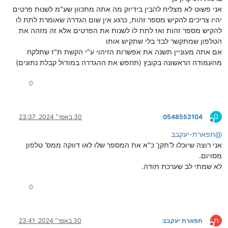
אני פשוט לא מצליח להבין בידיוק מה אתה מתכוון שע"מ לשנות פרטים
יהיו צריכים להקיש מספר זהות, כרגע אין שום הגדרה שאומרת לתת לו
להקיש מספר זהות ואז לתת לו לשנות את הפרטים אלא זה מזהה את
הטלפון שמתקשר לבד בלי שתקיש אותו
אם אתה מעוניין תשנה את אפשרות הזיהוי ע"י הקשת ת"ז שתלקח
מהעמודה הראשונה בקובץ (תחפש את ההגדרה במודול קבלת נתונים)
0
0
0548552104
30 באפר׳ 2024, 23:37
מנותק
@
תפארת-יעקבב
אני רוצה שיוכלו ל'תקן' כ"א את המספר שלו לאו דווקה ממס' טלפון
מסויום.
לא שמתי לב שערכת תודה.
0
ת
תפארת יעקבב
30 באפר׳ 2024, 23:41
מנותק