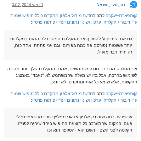
ד
דוד_מלך_ישראל
1 במאי 2024, 0:02
מנותק
@
תפארת-יעקבב
כתב ב
חדש! מודול אלפון מתקדם כולל חיפוש שמות
ע"י דיבור / הקלדה, עדכון ושינוי נתונים ועוד (פיתוח פרטי)
:
גם אם היית יכול להחליף את המקלדת המסורבלת הזאת במקלדות
יותר פשוטות (פורסם פה כמה בפורום, וגם אני פתחתי אחד כזה,
זה יהיה דבר מועיל.
אני מתלבט מה יותר נוח למשתמשים, אמנם המקלדת שלך יותר מהירה
לשימוש בהרבה, אבל בזו יש מעלה שהמשתמש לא "נאבד" באמצע
ההקשות, אלא שומע כל אות ומתקדם, לא יודע...
@
תפארת-יעקבב
כתב ב
חדש! מודול אלפון מתקדם כולל חיפוש שמות
ע"י דיבור / הקלדה, עדכון ושינוי נתונים ועוד (פיתוח פרטי)
:
עכשיו עד כמה שזה רק אלפון אז אני ממליץ שוב כמו שאמרתי לך
פעם, במקום שהתערבב כל תוצאת החיפוש ביחד שיהיה לפני"ז
הקלטה לפני השם - השם הוא -הטלפון הוא וכו