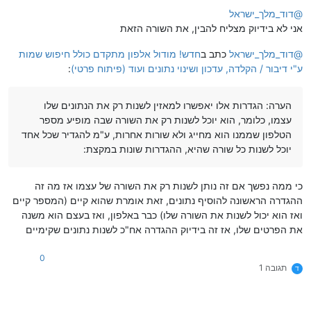
@
דוד_מלך_ישראל
אני לא בידיוק מצליח להבין, את השורה הזאת
@
דוד_מלך_ישראל
כתב ב
חדש! מודול אלפון מתקדם כולל חיפוש שמות
ע"י דיבור / הקלדה, עדכון ושינוי נתונים ועוד (פיתוח פרטי)
:
הערה: הגדרות אלו יאפשרו למאזין לשנות רק את הנתונים שלו
עצמו, כלומר, הוא יוכל לשנות רק את השורה שבה מופיע מספר
הטלפון שממנו הוא מחייג ולא שורות אחרות, ע"מ להגדיר שכל אחד
יוכל לשנות כל שורה שהיא, ההגדרות שונות במקצת:
כי ממה נפשך אם זה נותן לשנות רק את השורה של עצמו אז מה זה
ההגדרה הראשונה להוסיף נתונים, זאת אומרת שהוא קיים (המספר קיים
ואז הוא יכול לשנות את השורה שלו) כבר באלפון, ואז בעצם הוא משנה
את הפרטים שלו, אז זה בידיוק ההגדרה אח"כ לשנות נתונים שקימיים
0
תגובה 1
ד