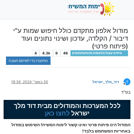
מודול אלפון מתקדם כולל חיפוש שמות ע"י
דיבור / הקלדה, עדכון ושינוי נתונים ועוד
(פיתוח פרטי)
4
4.3k
9
46
טיפים עצות והדגמות מהמשתמשים
התחברו כדי לפרסם תגובה
ד
דוד_מלך_ישראל
30 באפר׳ 2024, 18:36
מנותק
בס"ד
לכל המערכות והמודולים מבית דוד מלך
ישראל
לחצו כאן
המודול הינו פיתוח פרטי ואינו קשור לימות המשיח! השימוש במודול
באחריות המשתמש בלבד!