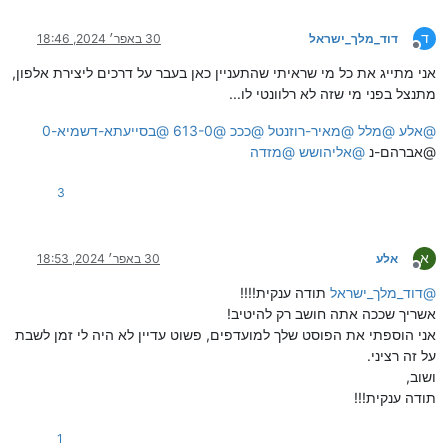
ד
דוד_מלך_ישראל
30 באפר׳ 2024, 18:46
מנותק
אני מתייג את כל מי שראיתי שהתעניין כאן בעבר על דרכים ליצירת אלפון,
מתנצל בפני מי שזה לא רלוונטי לו...
@
אלע
@
מלל
@
מאיר-רוזנטל
@
כככ
@
613-0
@
בסייעתא-דשמיא-0
@אברהם-נ
@
אליהושש
@
מזדה
3
א
אלע
30 באפר׳ 2024, 18:53
מנותק
@
דוד_מלך_ישראל
תודה ענקית!!!!
אשריך שככה אתה חושב רק להיטיב!
אני הוספתי את הפוסט שלך למועדפים, פשוט עדיין לא היה לי זמן לשבת
על זה רציני.
ושוב,
תודה ענקית!!!
1