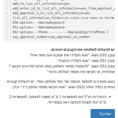
add_to_list_all_information=yes
add_enter_id_to_list_all_information=yes_from_approval_nu
add_approval_1_to_list_all_information=yes
list_all_information_folder=/שלוחה בה נמצא קובץ הנתונים
050-option=---HebrewKeyboard-
051-option=---HebrewKeyboard-
​​​​​​​052-option=---Phone-----------ReplaceDigitsToPhone-1​​​​​​​
say_approval_number=say_approval_no_number
יש להעלות לשלוחה את הקבצים הבאים:
קובץ 050.wav: "אנא הקלידו את שמכם אות אחר אות"
קובץ 051.wav: "אנא הקלידו כתובת"
קובץ 052.wav: "להוספת מספר הטלפון ממנו אתם מחייגים הקישו 1
וסולמית, או הקישו את מספר הטלפון הרצוי"
באם מעונינים לאפשר הכנסה של יותר מטלפון אחד, יש להעלות קבצים
נוספים בסדר עולה (053.wav: "אנא הקישו מספר טלפון נייד" וכו').
ההגדרות הנ"ל הם לאפשרות 1 (כ"א משנה לעצמו), לאפשרות 2
(כ"א יכול לשנות לכולם) ראה בספויילר.
Spoiler