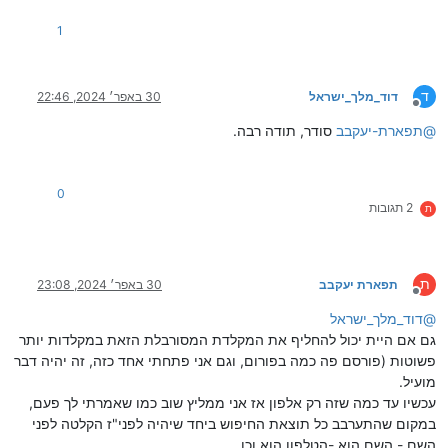
1
ד
דוד_מלך_ישראל
30 באפר׳ 2024, 22:46
מנותק
@
תפארת-יעקבב
סודר, תודה רבה.
0
2 תגובות
ת
ת
תפארת יעקבב
30 באפר׳ 2024, 23:08
מנותק
@
דוד_מלך_ישראל
גם אם היית יכול להחליף את המקלדת המסורבלת הזאת במקלדות יותר
פשוטות (פורסם פה כמה בפורום, וגם אני פתחתי אחד כזה, זה יהיה דבר
מועיל.
עכשיו עד כמה שזה רק אלפון אז אני ממליץ שוב כמו שאמרתי לך פעם,
במקום שהתערבב כל תוצאת החיפוש ביחד שיהיה לפני"ז הקלטה לפני
השם - השם הוא -הטלפון הוא וכו