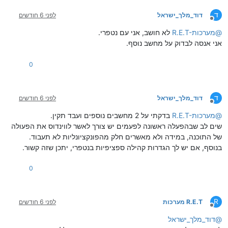
ד
דוד_מלך_ישראל
לפני 6 חודשים
מנותק
@
R.E.T-מערכות
לא חושב, אני עם נטפרי.
אני אנסה לבדוק על מחשב נוסף.
0
ד
דוד_מלך_ישראל
לפני 6 חודשים
מנותק
@
R.E.T-מערכות
בדקתי על 2 מחשבים נוספים ועבד תקין.
שים לב שבהפעלה ראשונה לפעמים יש צורך לאשר לווינדוס את הפעולה
של התוכנה, במידה ולא מאשרים חלק מהפונקציונליות לא תעבוד.
בנוסף, אם יש לך הגדרות קהילה ספציפיות בנטפרי, יתכן שזה קשור.
0
R
R.E.T מערכות
לפני 6 חודשים
מנותק
@
דוד_מלך_ישראל