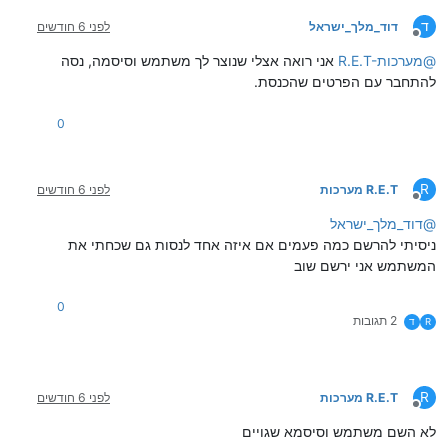
ד
דוד_מלך_ישראל
לפני 6 חודשים
מנותק
@
R.E.T-מערכות
אני רואה אצלי שנוצר לך משתמש וסיסמה, נסה
להתחבר עם הפרטים שהכנסת.
0
R
R.E.T מערכות
לפני 6 חודשים
מנותק
@
דוד_מלך_ישראל
ניסיתי להרשם כמה פעמים אם איזה אחד לנסות גם שכחתי את
המשתמש אני ירשם שוב
0
2 תגובות
R
ד
R
R.E.T מערכות
לפני 6 חודשים
מנותק
לא השם משתמש וסיסמא שגויים