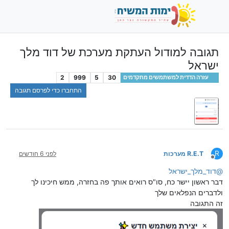
תגובה למודול העתקת מערכת של דוד מלך
ישראל
2
999
5
30
עזרה הדדית למשתמשים מתקדמים
התחברו כדי לפרסם תגובה
R
R.E.T מערכות
לפני 6 חודשים
מנותק
@
דוד_מלך_ישראל
דבר ראשון יישר כח, סו"ס רואים אותך פה בחזרה, ממש חיכינו לך
ולדברים הנפלאים שלך
זה התגובה