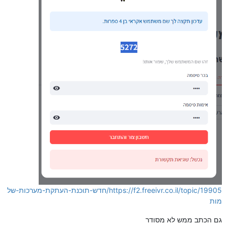
https://f2.freeivr.co.il/topic/19905/חדש-תוכנת-העתקת-מערכות-של
מות
גם הכתב ממש לא מסודר