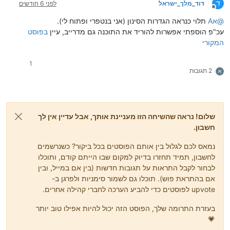
ד
דוד_מלך_ישראל
לפני 6 חודשים
מנותק
@
אA
תלוי כנראה הגדרות הסינון (אני בנטפרי ופתוח לי).
עכ"פ הוספתי אפשרות להוריד את התוכנה גם מדרייב, עיין
בפוסט
המקורי
1
2 תגובות
א
שלום! נראה שהשיחה הזו מעניינת אותך, אבל עדיין אין לך
חשבון.
נמאס לכם לגלול בין אותם הפוסטים בכל ביקור? כשנרשמים
לחשבון, תמיד תחזרו בדיוק למקום שבו הייתם קודם, ותוכלו
לבחור לקבל התראות על תגובות חדשות (בין אם במייל, ובין
אם בהתראת פוש). תוכלו גם לשמור סימניות ולפרגן ב-
upvote לפוסטים כדי להביע הערכה לחברי קהילה אחרים.
בעזרת התרומה שלך, הפוסט הזה יכול להיות אפילו טוב יותר
💗