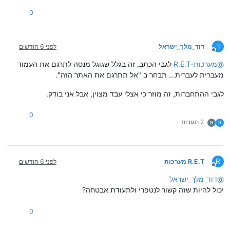
0
ד
דוד_מלך_ישראל
לפני 6 חודשים
מנותק
@
R.E.T-מערכות
לגבי הכתב, זה בגלל שגוגל מנסה לתרגם את העמוד
מעברית לעברית... תבחר ב "אל תתרגם את האתר הזה".
לגבי ההתחברות, זה מוזר כי אצלי עבד מצוין, אבל אני בודק.
0
2 תגובות
R
א
R
R.E.T מערכות
לפני 6 חודשים
מנותק
@
דוד_מלך_ישראל
יכול להיות שזה קשור לנטפרי ולתעודת אבטחה?
0