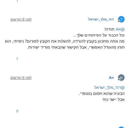
1
ד
דוד_מלך_ישראל
לפני 6 חודשים
מנותק
@
אA
תודה!
וכל הכבוד על הפיתוחים שלך...
מה אתה מתכוון בקובץ להורדה, להעלות את הקובץ לפורום? ניסיתי, הוא
חורג מהגודל האפשרי, אבל הקישור שהבאתי מוריד ישירות.
1
א
אA
לפני 6 חודשים
מנותק
@
דוד_מלך_ישראל
הבעיה שהוא חסום בנטפרי.
אבל יישר כח!
0