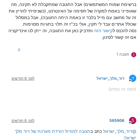
ברשימת שמות המשתמשים) אבל התגובה שמתקבלת לא תקינה, מה
שאופייני באמת למקרה של חסימה על האינטרנט, (כשניסיתי להריץ את
זה על מחשב עם מייל בלבד זו באמת היתה התגובה), אבל במסלול
שכולל אתרים עבד לי תקין, אולי בכ"ז זה תלוי בתגיות מסוימות.
נסה להכנס ל
קישור הזה
ותדביק כאן את התגובה, זה ייתן לנו אינדיקציה
אם זה קשור לסינון.
0
תגובה 1
5
ד
דוד_מלך_ישראל
לפני 6 חודשים
מנותק
פוסט זה נמחק!
5
565906
לפני 6 חודשים
מנותק
@
דוד_מלך_ישראל
כתב ב
תגובה למודול הורדת מערכת של דוד מלך
ישראל
: