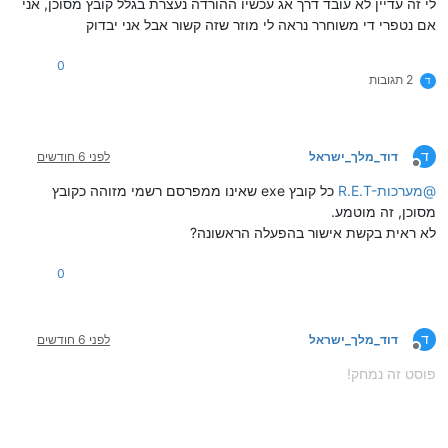
לי זה עדיין לא עובד דרך אג עכשיו ההורדה נעצרת בגלל קובץ מסוכן, אני
אם נטפרי די משוחרר נראה לי מוזר שזה קשור אבל אני יבדוק
0
2 תגובות
ד
ד
דוד_מלך_ישראל
לפני 6 חודשים
מנותק
@
R.E.T-מערכות
כל קובץ exe שאינו ממפרסם רשמי מזוהה כקובץ
מסוכן, זה מוטמע.
לא ראית בקשת אישור בהפעלה הראשונה?
0
ד
דוד_מלך_ישראל
לפני 6 חודשים
מנותק
פוסט זה נמחק!