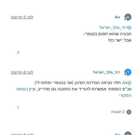
א
אA
לפני 6 חודשים
מנותק
@
דוד_מלך_ישראל
הבעיה שהוא חסום בנטפרי.
אבל יישר כח!
0
ד
דוד_מלך_ישראל
לפני 6 חודשים
מנותק
@
אA
תלוי כנראה הגדרות הסינון (אני בנטפרי ופתוח לי).
עכ"פ הוספתי אפשרות להוריד את התוכנה גם מדרייב, עיין
בפוסט
המקורי
1
2 תגובות
א
א
אA
לפני 6 חודשים