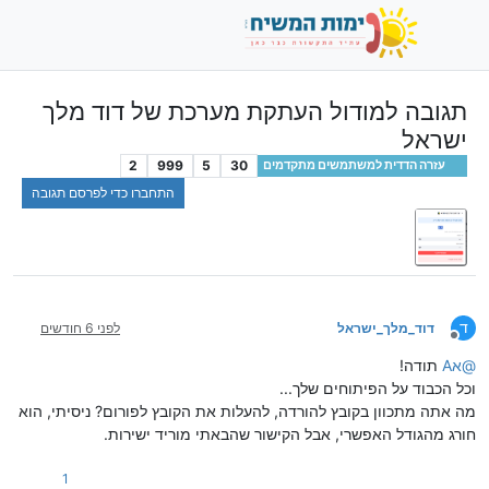
תגובה למודול העתקת מערכת של דוד מלך
ישראל
2
999
5
30
עזרה הדדית למשתמשים מתקדמים
התחברו כדי לפרסם תגובה
ד
דוד_מלך_ישראל
לפני 6 חודשים
מנותק
@
אA
תודה!
וכל הכבוד על הפיתוחים שלך...
מה אתה מתכוון בקובץ להורדה, להעלות את הקובץ לפורום? ניסיתי, הוא
חורג מהגודל האפשרי, אבל הקישור שהבאתי מוריד ישירות.
1