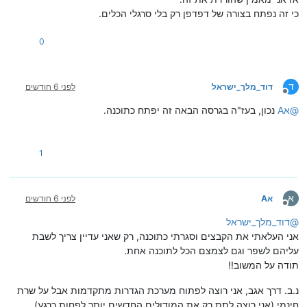
כי זה נפתח בצורה של דפדפן רק בלי סרגלי הכלים.
0
ד
דוד_מלך_ישראל
לפני 6 חודשים
מנותק
@
אA
נכון, בעז"ה בגרסה הבאה זה יפתח כתוכנה.
1
א
אA
לפני 6 חודשים
מנותק
@
דוד_מלך_ישראל
אני העלאתי את הקבצים וסגרתי כתוכנה, רק שאני עדיין צריך לשבת
עליהם לשפר וגם לצמצם הכל לתוכנה אחת.
תודה על המשוב!!
נ.ב. דרך אגב, אני רוצה לפתוח מערכת הגדרות מתקדמות אבל על שרת
חינמי (אני רוצה לתת רק את המודולים החדשים יותר לפחות כרגע).