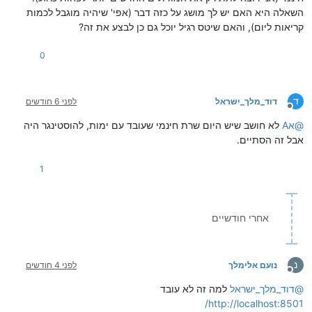
השאלה היא האם יש לך מושג על כזה דבר (אפי' שיהיה מוגבל לכמות
קריאות ליום), והאם שיטס רגיל יוכל גם כן לבצע את זה?
0
ד
דוד_מלך_ישראל
לפני 6 חודשים
מנותק
@
אA
לא חושב שיש היום שרת חינמי שעובד עם ימות, להוסטינגר היה
אבל זה הסתיים.
1
אחרי חודשיים
נ
נועם אלימלך
לפני 4 חודשים
מנותק
@
דוד_מלך_ישראל
למה זה לא עובד
http://localhost:8501/