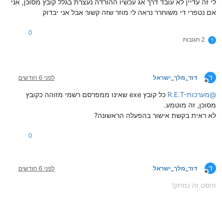
לי זה עדיין לא עובד דרך אג עכשיו ההורדה נעצרת בגלל קובץ מסוכן, אני
אם נטפרי די משוחרר נראה לי מוזר שזה קשור אבל אני יבדוק
0
2 תגובות
ד
ד
דוד_מלך_ישראל
לפני 6 חודשים
מנותק
@
R.E.T-מערכות
כל קובץ exe שאינו ממפרסם רשמי מזוהה כקובץ
מסוכן, זה מוטמע.
לא ראית בקשת אישור בהפעלה הראשונה?
0
ד
דוד_מלך_ישראל
לפני 6 חודשים
מנותק
פוסט זה נמחק!