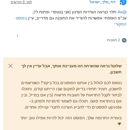
ד
דוד_מלך_ישראל
לפני 6 חודשים
מנותק
@
אA
תלוי כנראה הגדרות הסינון (אני בנטפרי ופתוח לי).
עכ"פ הוספתי אפשרות להוריד את התוכנה גם מדרייב, עיין
בפוסט
המקורי
1
2 תגובות
א
שלום! נראה שהשיחה הזו מעניינת אותך, אבל עדיין אין לך
חשבון.
נמאס לכם לגלול בין אותם הפוסטים בכל ביקור? כשנרשמים
לחשבון, תמיד תחזרו בדיוק למקום שבו הייתם קודם, ותוכלו
לבחור לקבל התראות על תגובות חדשות (בין אם במייל, ובין
אם בהתראת פוש). תוכלו גם לשמור סימניות ולפרגן ב-
upvote לפוסטים כדי להביע הערכה לחברי קהילה אחרים.
בעזרת התרומה שלך, הפוסט הזה יכול להיות אפילו טוב יותר
💗