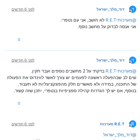
ד
דוד_מלך_ישראל
לפני 6 חודשים
מנותק
@
R.E.T-מערכות
לא חושב, אני עם נטפרי.
אני אנסה לבדוק על מחשב נוסף.
0
ד
דוד_מלך_ישראל
לפני 6 חודשים
מנותק
@
R.E.T-מערכות
בדקתי על 2 מחשבים נוספים ועבד תקין.
שים לב שבהפעלה ראשונה לפעמים יש צורך לאשר לווינדוס את הפעולה
של התוכנה, במידה ולא מאשרים חלק מהפונקציונליות לא תעבוד.
בנוסף, אם יש לך הגדרות קהילה ספציפיות בנטפרי, יתכן שזה קשור.
0
R
R.E.T מערכות
לפני 6 חודשים
מנותק
@
דוד_מלך_ישראל