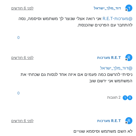
ד
דוד_מלך_ישראל
לפני 6 חודשים
מנותק
@
R.E.T-מערכות
אני רואה אצלי שנוצר לך משתמש וסיסמה, נסה
להתחבר עם הפרטים שהכנסת.
0
R
R.E.T מערכות
לפני 6 חודשים
מנותק
@
דוד_מלך_ישראל
ניסיתי להרשם כמה פעמים אם איזה אחד לנסות גם שכחתי את
המשתמש אני ירשם שוב
0
2 תגובות
R
ד
R
R.E.T מערכות
לפני 6 חודשים
מנותק
לא השם משתמש וסיסמא שגויים