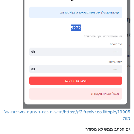
https://f2.freeivr.co.il/topic/19905/חדש-תוכנת-העתקת-מערכות-של
מות
גם הכתב ממש לא מסודר