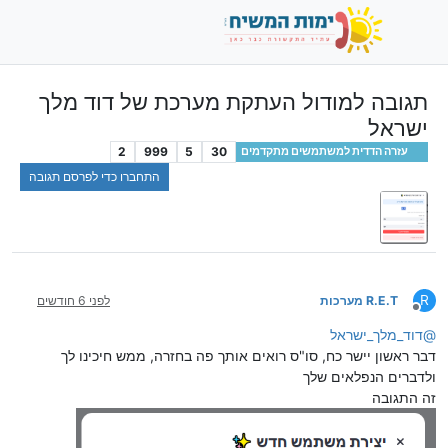
תגובה למודול העתקת מערכת של דוד מלך
ישראל
2
999
5
30
עזרה הדדית למשתמשים מתקדמים
התחברו כדי לפרסם תגובה
R
R.E.T מערכות
לפני 6 חודשים
מנותק
@
דוד_מלך_ישראל
דבר ראשון יישר כח, סו"ס רואים אותך פה בחזרה, ממש חיכינו לך
ולדברים הנפלאים שלך
זה התגובה