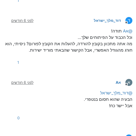
1
ד
דוד_מלך_ישראל
לפני 6 חודשים
מנותק
@
אA
תודה!
וכל הכבוד על הפיתוחים שלך...
מה אתה מתכוון בקובץ להורדה, להעלות את הקובץ לפורום? ניסיתי, הוא
חורג מהגודל האפשרי, אבל הקישור שהבאתי מוריד ישירות.
1
א
אA
לפני 6 חודשים
מנותק
@
דוד_מלך_ישראל
הבעיה שהוא חסום בנטפרי.
אבל יישר כח!
0