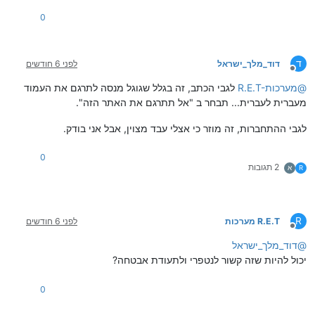
0
ד
דוד_מלך_ישראל
לפני 6 חודשים
מנותק
@
R.E.T-מערכות
לגבי הכתב, זה בגלל שגוגל מנסה לתרגם את העמוד
מעברית לעברית... תבחר ב "אל תתרגם את האתר הזה".
לגבי ההתחברות, זה מוזר כי אצלי עבד מצוין, אבל אני בודק.
0
2 תגובות
R
א
R
R.E.T מערכות
לפני 6 חודשים
מנותק
@
דוד_מלך_ישראל
יכול להיות שזה קשור לנטפרי ולתעודת אבטחה?
0