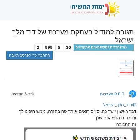
תגובה למודול העתקת מערכת של דוד מלך
ישראל
2
999
5
30
עזרה הדדית למשתמשים מתקדמים
התחברו כדי לפרסם תגובה
R
R.E.T מערכות
לפני 6 חודשים
מנותק
@
דוד_מלך_ישראל
דבר ראשון יישר כח, סו"ס רואים אותך פה בחזרה, ממש חיכינו לך
ולדברים הנפלאים שלך
זה התגובה