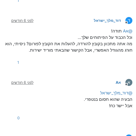
1
ד
דוד_מלך_ישראל
לפני 6 חודשים
מנותק
@
אA
תודה!
וכל הכבוד על הפיתוחים שלך...
מה אתה מתכוון בקובץ להורדה, להעלות את הקובץ לפורום? ניסיתי, הוא
חורג מהגודל האפשרי, אבל הקישור שהבאתי מוריד ישירות.
1
א
אA
לפני 6 חודשים
מנותק
@
דוד_מלך_ישראל
הבעיה שהוא חסום בנטפרי.
אבל יישר כח!
0