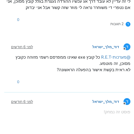
לי זה עדיין לא עובד דרך אג עכשיו ההורדה נעצרת בגלל קובץ מסוכן, אני
אם נטפרי די משוחרר נראה לי מוזר שזה קשור אבל אני יבדוק
0
2 תגובות
ד
ד
דוד_מלך_ישראל
לפני 6 חודשים
מנותק
@
R.E.T-מערכות
כל קובץ exe שאינו ממפרסם רשמי מזוהה כקובץ
מסוכן, זה מוטמע.
לא ראית בקשת אישור בהפעלה הראשונה?
0
ד
דוד_מלך_ישראל
לפני 6 חודשים
מנותק
פוסט זה נמחק!