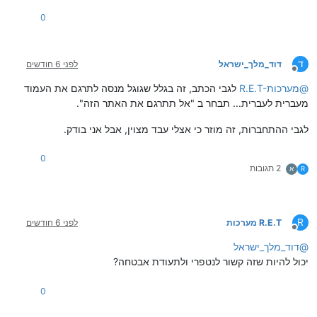
0
ד
דוד_מלך_ישראל
לפני 6 חודשים
מנותק
@
R.E.T-מערכות
לגבי הכתב, זה בגלל שגוגל מנסה לתרגם את העמוד
מעברית לעברית... תבחר ב "אל תתרגם את האתר הזה".
לגבי ההתחברות, זה מוזר כי אצלי עבד מצוין, אבל אני בודק.
0
2 תגובות
R
א
R
R.E.T מערכות
לפני 6 חודשים
מנותק
@
דוד_מלך_ישראל
יכול להיות שזה קשור לנטפרי ולתעודת אבטחה?
0