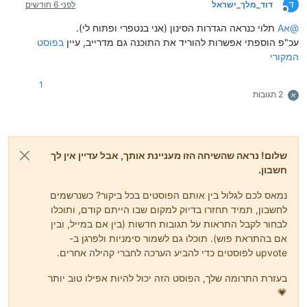
ד
דוד_מלך_ישראל
לפני 6 חודשים
מנותק
@
אA
תלוי כנראה הגדרות הסינון (אני בנטפרי ופתוח לי).
עכ"פ הוספתי אפשרות להוריד את התוכנה גם מדרייב, עיין
בפוסט
המקורי
1
2 תגובות
א
שלום! נראה שהשיחה הזו מעניינת אותך, אבל עדיין אין לך
חשבון.
נמאס לכם לגלול בין אותם הפוסטים בכל ביקור? כשנרשמים
לחשבון, תמיד תחזרו בדיוק למקום שבו הייתם קודם, ותוכלו
לבחור לקבל התראות על תגובות חדשות (בין אם במייל, ובין
אם בהתראת פוש). תוכלו גם לשמור סימניות ולפרגן ב-
upvote לפוסטים כדי להביע הערכה לחברי קהילה אחרים.
בעזרת התרומה שלך, הפוסט הזה יכול להיות אפילו טוב יותר
💗