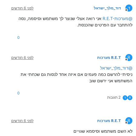
ד
דוד_מלך_ישראל
לפני 6 חודשים
מנותק
@
R.E.T-מערכות
אני רואה אצלי שנוצר לך משתמש וסיסמה, נסה
להתחבר עם הפרטים שהכנסת.
0
R
R.E.T מערכות
לפני 6 חודשים
מנותק
@
דוד_מלך_ישראל
ניסיתי להרשם כמה פעמים אם איזה אחד לנסות גם שכחתי את
המשתמש אני ירשם שוב
0
2 תגובות
R
ד
R
R.E.T מערכות
לפני 6 חודשים
מנותק
לא השם משתמש וסיסמא שגויים