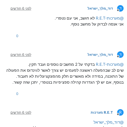
ד
דוד_מלך_ישראל
לפני 6 חודשים
מנותק
@
R.E.T-מערכות
לא חושב, אני עם נטפרי.
אני אנסה לבדוק על מחשב נוסף.
0
ד
דוד_מלך_ישראל
לפני 6 חודשים
מנותק
@
R.E.T-מערכות
בדקתי על 2 מחשבים נוספים ועבד תקין.
שים לב שבהפעלה ראשונה לפעמים יש צורך לאשר לווינדוס את הפעולה
של התוכנה, במידה ולא מאשרים חלק מהפונקציונליות לא תעבוד.
בנוסף, אם יש לך הגדרות קהילה ספציפיות בנטפרי, יתכן שזה קשור.
0
R
R.E.T מערכות
לפני 6 חודשים
מנותק
@
דוד_מלך_ישראל