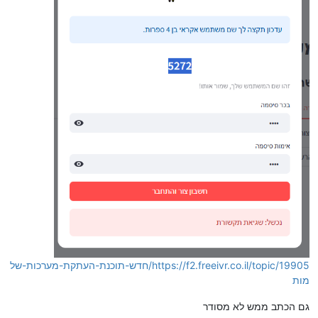
https://f2.freeivr.co.il/topic/19905/חדש-תוכנת-העתקת-מערכות-של
מות
גם הכתב ממש לא מסודר