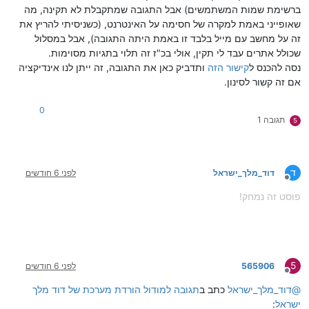
ברשימת שמות המשתמשים) אבל התגובה שמתקבלת לא תקינה, מה
שאופייני באמת למקרה של חסימה על האינטרנט, (כשניסיתי להריץ את
זה על מחשב עם מייל בלבד זו באמת היתה התגובה), אבל במסלול
שכולל אתרים עבד לי תקין, אולי בכ"ז זה תלוי בתגיות מסוימות.
נסה להכנס ל
קישור הזה
ותדביק כאן את התגובה, זה ייתן לנו אינדיקציה
אם זה קשור לסינון.
0
תגובה 1
5
ד
דוד_מלך_ישראל
לפני 6 חודשים
מנותק
פוסט זה נמחק!
5
565906
לפני 6 חודשים
מנותק
@
דוד_מלך_ישראל
כתב ב
תגובה למודול הורדת מערכת של דוד מלך
ישראל
: