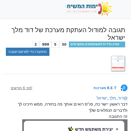
תגובה למודול העתקת מערכת של דוד מלך
ישראל
2
999
5
30
עזרה הדדית למשתמשים מתקדמים
התחברו כדי לפרסם תגובה
R
R.E.T מערכות
לפני 6 חודשים
מנותק
@
דוד_מלך_ישראל
דבר ראשון יישר כח, סו"ס רואים אותך פה בחזרה, ממש חיכינו לך
ולדברים הנפלאים שלך
זה התגובה