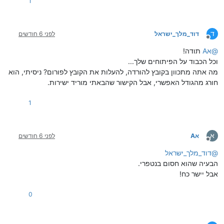
1
ד
דוד_מלך_ישראל
לפני 6 חודשים
מנותק
@
אA
תודה!
וכל הכבוד על הפיתוחים שלך...
מה אתה מתכוון בקובץ להורדה, להעלות את הקובץ לפורום? ניסיתי, הוא
חורג מהגודל האפשרי, אבל הקישור שהבאתי מוריד ישירות.
1
א
אA
לפני 6 חודשים
מנותק
@
דוד_מלך_ישראל
הבעיה שהוא חסום בנטפרי.
אבל יישר כח!
0