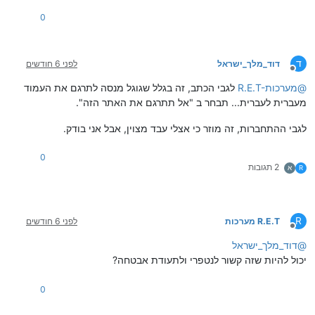
0
ד
דוד_מלך_ישראל
לפני 6 חודשים
מנותק
@
R.E.T-מערכות
לגבי הכתב, זה בגלל שגוגל מנסה לתרגם את העמוד
מעברית לעברית... תבחר ב "אל תתרגם את האתר הזה".
לגבי ההתחברות, זה מוזר כי אצלי עבד מצוין, אבל אני בודק.
0
2 תגובות
R
א
R
R.E.T מערכות
לפני 6 חודשים
מנותק
@
דוד_מלך_ישראל
יכול להיות שזה קשור לנטפרי ולתעודת אבטחה?
0