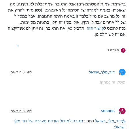
ברשימת שמות המשתמשים) אבל התגובה שמתקבלת לא תקינה, מה
שאופייני באמת למקרה של חסימה על האינטרנט, (כשניסיתי להריץ את
זה על מחשב עם מייל בלבד זו באמת היתה התגובה), אבל במסלול
שכולל אתרים עבד לי תקין, אולי בכ"ז זה תלוי בתגיות מסוימות.
נסה להכנס ל
קישור הזה
ותדביק כאן את התגובה, זה ייתן לנו אינדיקציה
אם זה קשור לסינון.
0
תגובה 1
5
ד
דוד_מלך_ישראל
לפני 6 חודשים
מנותק
פוסט זה נמחק!
5
565906
לפני 6 חודשים
מנותק
@
דוד_מלך_ישראל
כתב ב
תגובה למודול הורדת מערכת של דוד מלך
ישראל
: