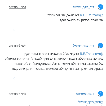
ד
דוד_מלך_ישראל
לפני 6 חודשים
מנותק
@
R.E.T-מערכות
לא חושב, אני עם נטפרי.
אני אנסה לבדוק על מחשב נוסף.
0
ד
דוד_מלך_ישראל
לפני 6 חודשים
מנותק
@
R.E.T-מערכות
בדקתי על 2 מחשבים נוספים ועבד תקין.
שים לב שבהפעלה ראשונה לפעמים יש צורך לאשר לווינדוס את הפעולה
של התוכנה, במידה ולא מאשרים חלק מהפונקציונליות לא תעבוד.
בנוסף, אם יש לך הגדרות קהילה ספציפיות בנטפרי, יתכן שזה קשור.
0
R
R.E.T מערכות
לפני 6 חודשים
מנותק
@
דוד_מלך_ישראל