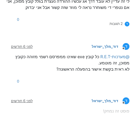
לי זה עדיין לא עובד דרך אג עכשיו ההורדה נעצרת בגלל קובץ מסוכן, אני
אם נטפרי די משוחרר נראה לי מוזר שזה קשור אבל אני יבדוק
0
2 תגובות
ד
ד
דוד_מלך_ישראל
לפני 6 חודשים
מנותק
@
R.E.T-מערכות
כל קובץ exe שאינו ממפרסם רשמי מזוהה כקובץ
מסוכן, זה מוטמע.
לא ראית בקשת אישור בהפעלה הראשונה?
0
ד
דוד_מלך_ישראל
לפני 6 חודשים
מנותק
פוסט זה נמחק!