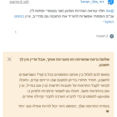
ד
דוד_מלך_ישראל
לפני 6 חודשים
מנותק
@
אA
תלוי כנראה הגדרות הסינון (אני בנטפרי ופתוח לי).
עכ"פ הוספתי אפשרות להוריד את התוכנה גם מדרייב, עיין
בפוסט
המקורי
1
2 תגובות
א
שלום! נראה שהשיחה הזו מעניינת אותך, אבל עדיין אין לך
חשבון.
נמאס לכם לגלול בין אותם הפוסטים בכל ביקור? כשנרשמים
לחשבון, תמיד תחזרו בדיוק למקום שבו הייתם קודם, ותוכלו
לבחור לקבל התראות על תגובות חדשות (בין אם במייל, ובין
אם בהתראת פוש). תוכלו גם לשמור סימניות ולפרגן ב-
upvote לפוסטים כדי להביע הערכה לחברי קהילה אחרים.
בעזרת התרומה שלך, הפוסט הזה יכול להיות אפילו טוב יותר
💗