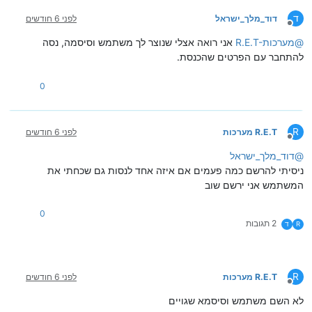
ד
דוד_מלך_ישראל
לפני 6 חודשים
מנותק
@
R.E.T-מערכות
אני רואה אצלי שנוצר לך משתמש וסיסמה, נסה
להתחבר עם הפרטים שהכנסת.
0
R
R.E.T מערכות
לפני 6 חודשים
מנותק
@
דוד_מלך_ישראל
ניסיתי להרשם כמה פעמים אם איזה אחד לנסות גם שכחתי את
המשתמש אני ירשם שוב
0
2 תגובות
R
ד
R
R.E.T מערכות
לפני 6 חודשים
מנותק
לא השם משתמש וסיסמא שגויים