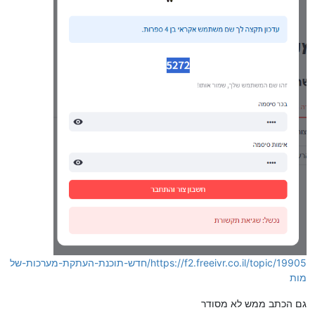
https://f2.freeivr.co.il/topic/19905/חדש-תוכנת-העתקת-מערכות-של
מות
גם הכתב ממש לא מסודר