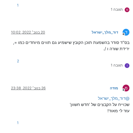
1
תגובה 1
מ
ד
דוד_מלך_ישראל
20 בנוב׳ 2022, 10:02
מנותק
בס"ד סודר בהשמעת תוכן הקובץ שישמיע גם תווים מיוחדים כמו =,
ירידת שורה ו /.
2
תגובה 1
I
מ
מזדה
26 בנוב׳ 2022, 23:38
מנותק
@
דוד_מלך_ישראל
שכוייח על הקבצים של 'חדש חשוון'
עזר לי מאוד!
1