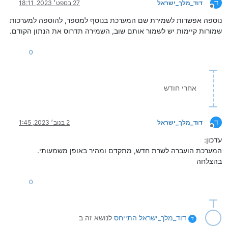
ד
דוד_מלך_ישראל
27 בספט׳ 2023, 18:11
מנותק
נוספה אפשרות לשמירת שם המערכת בנוסף למספר, להוספה למערכות
שמורות קיימות יש לשמור אותם שוב, השמירה תדרוס את הנתון הקודם.
0
אחרי חודש
ד
דוד_מלך_ישראל
2 בנוב׳ 2023, 1:45
מנותק
עדכון:
המערכת הועברה לשרת חדש, מתקדם ומהיר באופן משמעותי.
בהצלחה
0
דוד_מלך_ישראל
התייחס
לנושא זה ב
ד