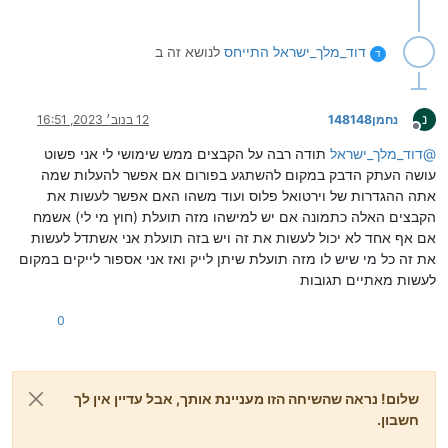
דוד_מלך_ישראל
התייחס
לנושא זה ב
ד
נ
נחמן148148
12 בנוב׳ 2023, 16:51
מנותק
@
דוד_מלך_ישראל
תודה רבה על הקבצים ממש שימושי לי אני פשוט
עושה העתק הדבק במקום להשתגע בפורום אם אפשר להעלות שמה
אתה ההגדרות של וירטואל פלוס ועוד משהו האם אפשר לעשות את
הקבצים האלה כתמונה אם יש למישהו מזה תועלת (חוץ מי לי) אשמח
אם אף אחד לא יכול לעשות את זה ויש בזה תועלת אני אשתדל לעשות
את זה כל מי שיש לו מזה תועלת שיתן לייק ואז אני אספור לייקים במקום
לעשות מאתיים תגובות
0
שלום! נראה שהשיחה הזו מעניינת אותך, אבל עדיין אין לך
חשבון.