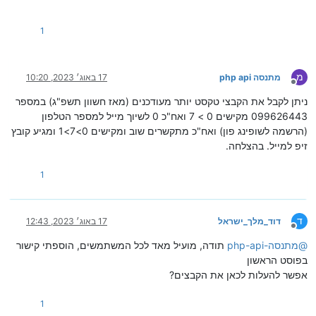
1
מ
מתנסה php api
17 באוג׳ 2023, 10:20
מנותק
ניתן לקבל את הקבצי טקסט יותר מעודכנים (מאז חשוון תשפ"ג) במספר
099626443 מקישים 0 > 7 ואח"כ 0 לשיוך מייל למספר הטלפון
(הרשמה לשופינג פון) ואח"כ מתקשרים שוב ומקישים 0>7>1 ומגיע קובץ
זיפ למייל. בהצלחה.
1
ד
דוד_מלך_ישראל
17 באוג׳ 2023, 12:43
מנותק
@
מתנסה-php-api
תודה, מועיל מאד לכל המשתמשים, הוספתי קישור
בפוסט הראשון
אפשר להעלות לכאן את הקבצים?
1