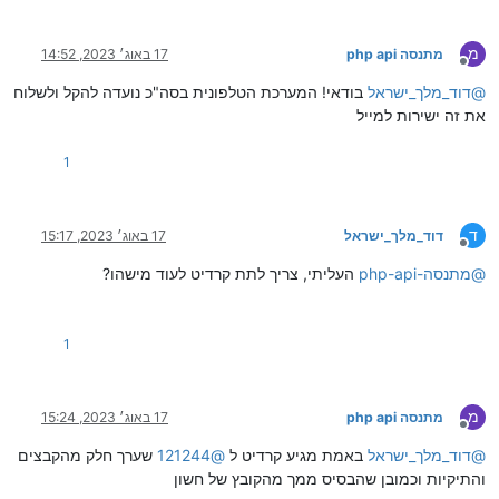
מ
מתנסה php api
17 באוג׳ 2023, 14:52
מנותק
@
דוד_מלך_ישראל
בודאי! המערכת הטלפונית בסה"כ נועדה להקל ולשלוח
את זה ישירות למייל
1
ד
דוד_מלך_ישראל
17 באוג׳ 2023, 15:17
מנותק
@
מתנסה-php-api
העליתי, צריך לתת קרדיט לעוד מישהו?
1
מ
מתנסה php api
17 באוג׳ 2023, 15:24
מנותק
@
דוד_מלך_ישראל
באמת מגיע קרדיט ל
@
121244
שערך חלק מהקבצים
והתיקיות וכמובן שהבסיס ממך מהקובץ של חשון