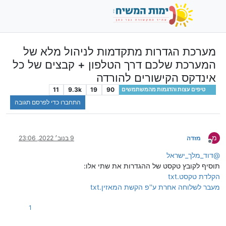
מערכת הגדרות מתקדמות לניהול מלא של
המערכת שלכם דרך הטלפון + קבצים של כל
אינדקס הקישורים להורדה
11
9.3k
19
90
טיפים עצות והדגמות מהמשתמשים
התחברו כדי לפרסם תגובה
מ
מזדה
9 בנוב׳ 2022, 23:06
מנותק
@
דוד_מלך_ישראל
תוסיף לקובץ טקסט של ההגדרות את שתי אלו:
הקלדת טקסט.txt
מעבר לשלוחה אחרת ע''פ הקשת המאזין.txt
1