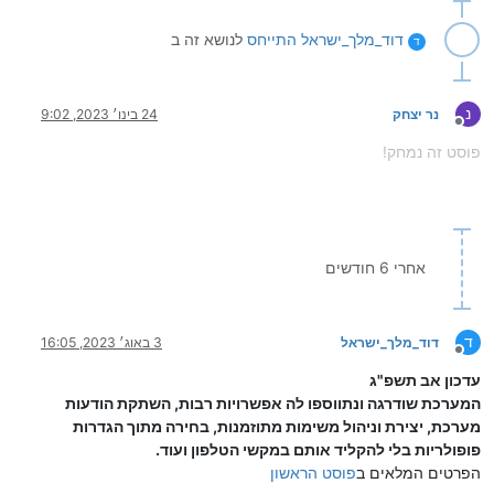
דוד_מלך_ישראל
התייחס
לנושא זה ב
ד
נ
נר יצחק
24 בינו׳ 2023, 9:02
מנותק
פוסט זה נמחק!
אחרי 6 חודשים
ד
דוד_מלך_ישראל
3 באוג׳ 2023, 16:05
מנותק
עדכון אב תשפ"ג
המערכת שודרגה ונתווספו לה אפשרויות רבות, השתקת הודעות
מערכת, יצירת וניהול משימות מתוזמנות, בחירה מתוך הגדרות
פופולריות בלי להקליד אותם במקשי הטלפון ועוד.
הפרטים המלאים ב
פוסט הראשון