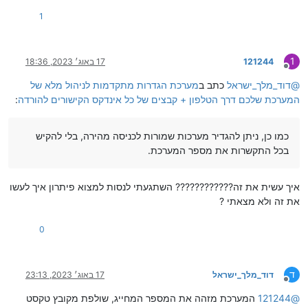
1
1
121244
17 באוג׳ 2023, 18:36
מנותק
@
דוד_מלך_ישראל
כתב ב
מערכת הגדרות מתקדמות לניהול מלא של
המערכת שלכם דרך הטלפון + קבצים של כל אינדקס הקישורים להורדה
:
כמו כן, ניתן להגדיר מערכות שמורות לכניסה מהירה, בלי להקיש
בכל התקשרות את מספר המערכת.
איך עשית את זה???????????? השתגעתי לנסות למצוא פיתרון איך לעשו
את זה ולא מצאתי ?
0
ד
דוד_מלך_ישראל
17 באוג׳ 2023, 23:13
מנותק
@
121244
המערכת מזהה את המספר המחייג, שולפת מקובץ טקסט