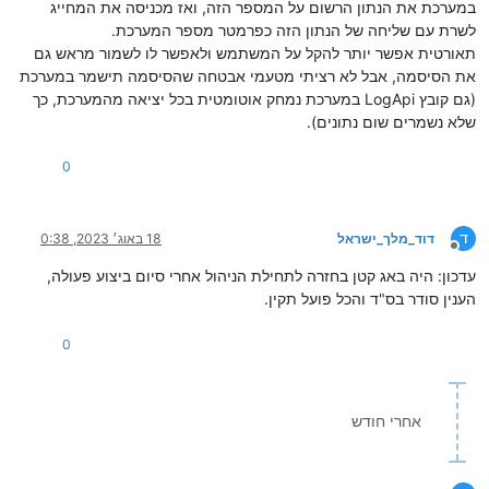
במערכת את הנתון הרשום על המספר הזה, ואז מכניסה את המחייג
לשרת עם שליחה של הנתון הזה כפרמטר מספר המערכת.
תאורטית אפשר יותר להקל על המשתמש ולאפשר לו לשמור מראש גם
את הסיסמה, אבל לא רציתי מטעמי אבטחה שהסיסמה תישמר במערכת
(גם קובץ LogApi במערכת נמחק אוטומטית בכל יציאה מהמערכת, כך
שלא נשמרים שום נתונים).
0
ד
דוד_מלך_ישראל
18 באוג׳ 2023, 0:38
מנותק
עדכון: היה באג קטן בחזרה לתחילת הניהול אחרי סיום ביצוע פעולה,
הענין סודר בס"ד והכל פועל תקין.
0
אחרי חודש