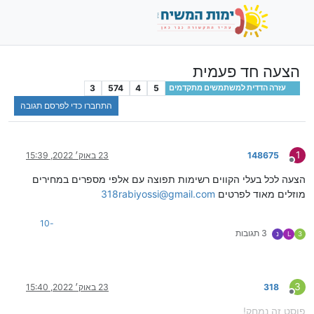
הצעה חד פעמית
3
574
4
5
עזרה הדדית למשתמשים מתקדמים
התחברו כדי לפרסם תגובה
1
148675
23 באוק׳ 2022, 15:39
מנותק
הצעה לכל בעלי הקווים רשימות תפוצה עם אלפי מספרים במחירים
מוזלים מאוד לפרטים
318rabiyossi@gmail.com
-10
3 תגובות
3
L
נ
3
318
23 באוק׳ 2022, 15:40
מנותק
פוסט זה נמחק!