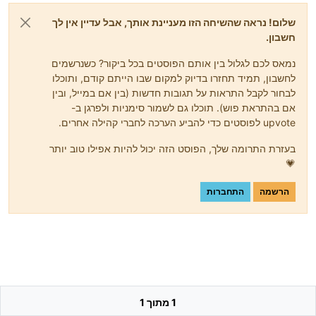
שלום! נראה שהשיחה הזו מעניינת אותך, אבל עדיין אין לך
חשבון.
נמאס לכם לגלול בין אותם הפוסטים בכל ביקור? כשנרשמים
לחשבון, תמיד תחזרו בדיוק למקום שבו הייתם קודם, ותוכלו
לבחור לקבל התראות על תגובות חדשות (בין אם במייל, ובין
אם בהתראת פוש). תוכלו גם לשמור סימניות ולפרגן ב-
upvote לפוסטים כדי להביע הערכה לחברי קהילה אחרים.
בעזרת התרומה שלך, הפוסט הזה יכול להיות אפילו טוב יותר
💗
הרשמה
התחברות
1 מתוך 1