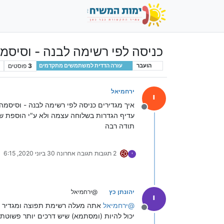
כניסה לפי רשימה לבנה - וסיסמ
3
פוסטים
הועבר
עזרה הדדית למשתמשים מתקדמים
ירחמיאל
י
איך מגדירים כניסה לפי רשימה לבנה - וסיסמ
מנותק
עדיף הגדרות בשלוחה עצמה ולא ע"י הוספת ש
תודה רבה
2 תגובות
תגובה אחרונה
30 ביוני 2020, 6:15
י
יהונתן כץ
@ירחמיאל
י
@
ירחמיאל
אתה מעלה רשימת תפוצה ומגדיר בפ
מנותק
יכול להיות (ומסתמא) שיש דרכים יותר פשוטת 