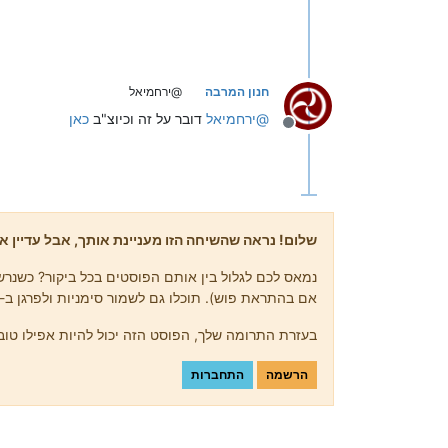
חנון המרבה
@ירחמיאל
@
ירחמיאל
דובר על זה וכיוצ"ב
כאן
מנותק
שלום! נראה שהשיחה הזו מעניינת אותך, אבל עדיין אי
נמאס לכם לגלול בין אותם הפוסטים בכל ביקור? כשנרשמ
אם בהתראת פוש). תוכלו גם לשמור סימניות ולפרגן ב-upvote לפוסטים כדי להביע הערכה לחברי קהילה אחרים.
בעזרת התרומה שלך, הפוסט הזה יכול להיות אפילו טוב 
הרשמה
התחברות