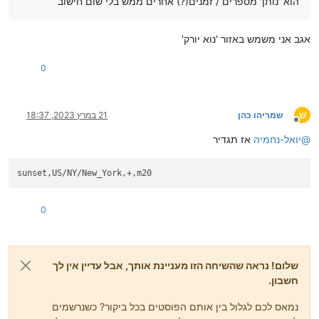
הוא 'נותן' מספרים / זמנים(?) אחרים ממש בלי שום חישוב
אגב אני משמש באזור 'נוא יורק'
0
ש
שמריהו כהן
21 במרץ 2023, 18:37
מנותק
@
יואל-נחמיה
אז תגדיר
0
שלום! נראה שהשיחה הזו מעניינת אותך, אבל עדיין אין לך
חשבון.
נמאס לכם לגלול בין אותם הפוסטים בכל ביקור? כשנרשמים