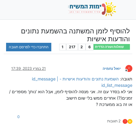
להוסיף לזמן המשתנה בהשמעת נתונים
והודעות אישיות
6
2
217
1
התחברו כדי לפרסם תגובה
שאלות ועזרה הדדית
י
יואל נחמיה
21 במרץ 2023, 17:39
מנותק
תגובה:
השמעת נתונים והודעות אישיות - id_message |
id_list_message
אני לא בסדר עם זה. אני מנסה להוסיף לזמן, אבל הוא 'נותן' מספרים /
זמנים(?) אחרים ממש בלי שום חישוב
או זה בוג ממערכת ?
0
2 תגובות
ש
י