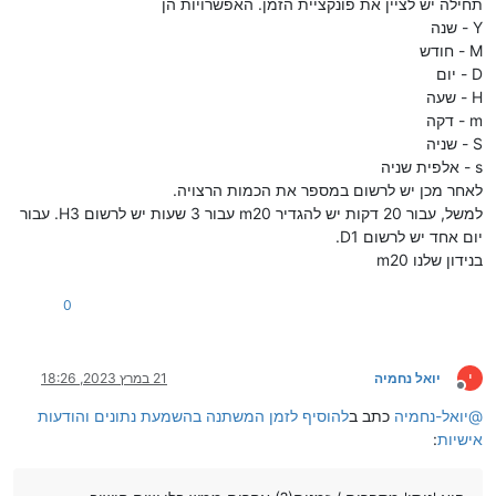
תחילה יש לציין את פונקציית הזמן. האפשרויות הן
Y - שנה
M - חודש
D - יום
H - שעה
m - דקה
S - שניה
s - אלפית שניה
לאחר מכן יש לרשום במספר את הכמות הרצויה.
למשל, עבור 20 דקות יש להגדיר m20 עבור 3 שעות יש לרשום H3. עבור
יום אחד יש לרשום D1.
בנידון שלנו m20
0
י
יואל נחמיה
21 במרץ 2023, 18:26
מנותק
@
יואל-נחמיה
כתב ב
להוסיף לזמן המשתנה בהשמעת נתונים והודעות
אישיות
: