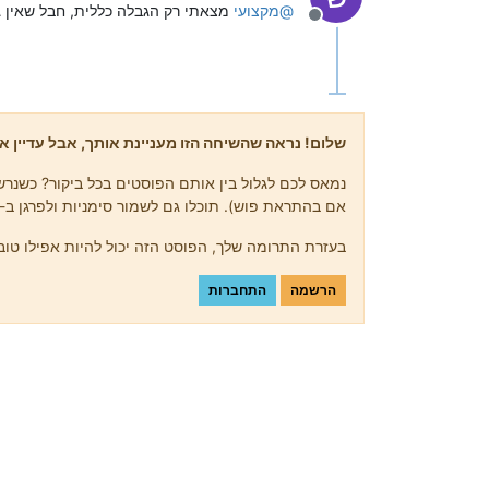
@
מקצועי
מצאתי רק הגבלה כללית, חבל שאין ג
מנותק
שלום! נראה שהשיחה הזו מעניינת אותך, אבל עדיין אי
נמאס לכם לגלול בין אותם הפוסטים בכל ביקור? כשנרשמ
אם בהתראת פוש). תוכלו גם לשמור סימניות ולפרגן ב-upvote לפוסטים כדי להביע הערכה לחברי קהילה אחרים.
בעזרת התרומה שלך, הפוסט הזה יכול להיות אפילו טוב 
הרשמה
התחברות