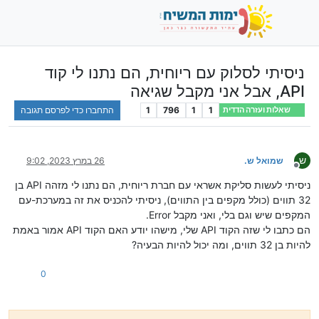
ניסיתי לסלוק עם ריוחית, הם נתנו לי קוד
API, אבל אני מקבל שגיאה
1
1
796
1
התחברו כדי לפרסם תגובה
שאלות ועזרה הדדית
ש
שמואל ש.
26 במרץ 2023, 9:02
מנותק
ניסיתי לעשות סליקת אשראי עם חברת ריוחית, הם נתנו לי מזהה API בן
32 תווים (כולל מקפים בין התווים), ניסיתי להכניס את זה במערכת-עם
המקפים שיש וגם בלי, ואני מקבל Error.
הם כתבו לי שזה הקוד API שלי, מישהו יודע האם הקוד API אמור באמת
להיות בן 32 תווים, ומה יכול להיות הבעיה?
0