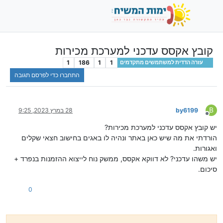
קובץ אקסס עדכני למערכת מכירות
1
186
1
1
עזרה הדדית למשתמשים מתקדמים
התחברו כדי לפרסם תגובה
B
by6199
28 במרץ 2023, 9:25
מנותק
יש קובץ אקסס עדכני למערכת מכירות?
הורדתי את מה שיש כאן באתר ונהיה לו באגים בחישוב חצאי שקלים
ואגורות.
יש משהו עדכני? לא דווקא אקסס, ממשק נוח לייצוא ההזמנות בנפרד +
סיכום.
0