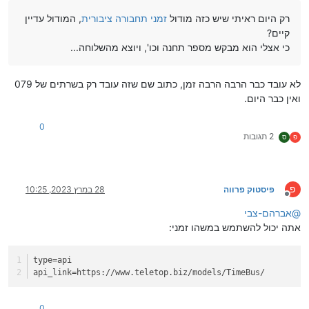
רק היום ראיתי שיש כזה מודול
זמני תחבורה ציבורית
, המודול עדיין
קיים?
כי אצלי הוא מבקש מספר תחנה וכו', ויוצא מהשלוחה...
לא עובד כבר הרבה הרבה זמן, כתוב שם שזה עובד רק בשרתים של 079
ואין כבר היום.
0
2 תגובות
פ
ס
פ
פיסטוק פרווה
28 במרץ 2023, 10:25
מנותק
@
אברהם-צבי
אתה יכול להשתמש במשהו זמני:
type
=api
api_link
=https://www.teletop.biz/models/TimeBus/
0