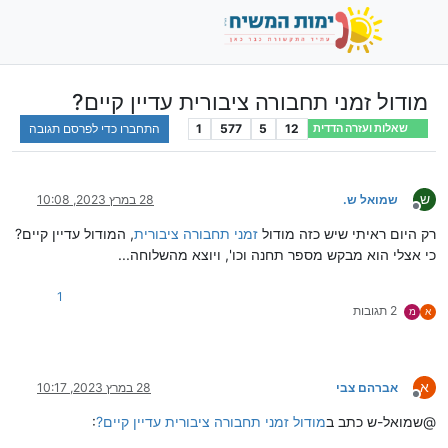
מודול זמני תחבורה ציבורית עדיין קיים?
12
5
577
1
התחברו כדי לפרסם תגובה
שאלות ועזרה הדדית
ש
שמואל ש.
28 במרץ 2023, 10:08
מנותק
רק היום ראיתי שיש כזה מודול
זמני תחבורה ציבורית
, המודול עדיין קיים?
כי אצלי הוא מבקש מספר תחנה וכו', ויוצא מהשלוחה...
1
2 תגובות
א
מ
א
אברהם צבי
28 במרץ 2023, 10:17
מנותק
@שמואל-ש כתב ב
מודול זמני תחבורה ציבורית עדיין קיים?
: