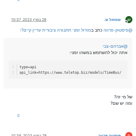
ש
שמואל ש.
28 במרץ 2023, 10:37
מנותק
@
פיסטוק-פרווה
כתב ב
מודול זמני תחבורה ציבורית עדיין קיים?
:
@
אברהם-צבי
אתה יכול להשתמש במשהו זמני:
type
=api
api_link
=https://www.teletop.biz/models/TimeBus/
של מי זה?
ומה יש שם?
0
פ
פיסטוק פרווה
28 במרץ 2023, 10:39