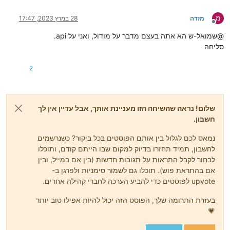
מ
מזדה
28 במרץ 2023, 17:47
מנותק
@שמואל-ש הא אתה בעצם מדבר על מודול, ואני על api.
סליחה
2
שלום! נראה שהשיחה הזו מעניינת אותך, אבל עדיין אין לך
חשבון.
נמאס לכם לגלול בין אותם הפוסטים בכל ביקור? כשנרשמים
לחשבון, תמיד תחזרו בדיוק למקום שבו הייתם קודם, ותוכלו
לבחור לקבל התראות על תגובות חדשות (בין אם במייל, ובין
אם בהתראת פוש). תוכלו גם לשמור סימניות ולפרגן ב-
upvote לפוסטים כדי להביע הערכה לחברי קהילה אחרים.
בעזרת התרומה שלך, הפוסט הזה יכול להיות אפילו טוב יותר
💗