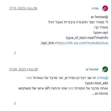
מ
מזדה
28 במרץ 2023, 17:15
מנותק
@שמואל-ש
לי מוגדר זמני תחבורה ציבורית ועובד רגיל
מוגדר כך:
type=api
type_of_test=realTimeInfo
api_link=
https://db-ya.com/modules/bus/
0
ש
שמואל ש.
28 במרץ 2023, 17:46
מנותק
@
מזדה
זה שני דברים נפרדים, אני מדבר על המודול
הזה
type=test_alla
ואתה מדבר על המודול
הזה
שזה פיתוח API אישי של משתמש
מהפורום...
0