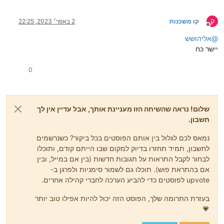
ק
קו משכנות
2 באפר׳ 2023, 22:25
מנותק
@
אליהושש
יישר כח
0
שלום! נראה שהשיחה הזו מעניינת אותך, אבל עדיין אין לך
חשבון.
נמאס לכם לגלול בין אותם הפוסטים בכל ביקור? כשנרשמים
לחשבון, תמיד תחזרו בדיוק למקום שבו הייתם קודם, ותוכלו
לבחור לקבל התראות על תגובות חדשות (בין אם במייל, ובין
אם בהתראת פוש). תוכלו גם לשמור סימניות ולפרגן ב-
upvote לפוסטים כדי להביע הערכה לחברי קהילה אחרים.
בעזרת התרומה שלך, הפוסט הזה יכול להיות אפילו טוב יותר
💗