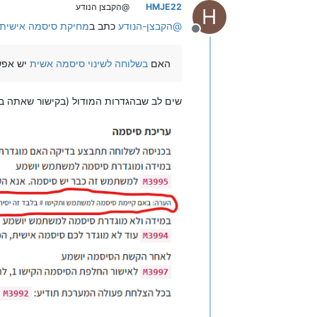
HMJE22
@הקבצן הנודע
H
@
הקבצן-הנודע
כתב ב
מחיקת סיסמה אישית
מנותק
האם
בשלוחה לשינוי סיסמה אשית
יש אפש
שים לב שבהגדרות המודול (בקישור שאתה ב