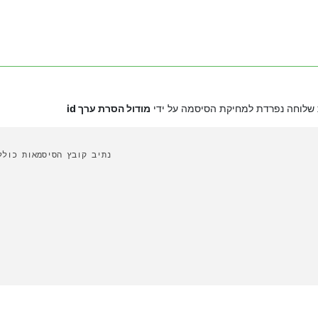
 שלוחה נפרדת למחיקת הסיסמה על ידי
מודול הסרת ערך id
remove_id_from_list_location_list=/נתיב קובץ הסיסמ