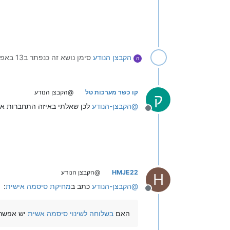
הקבצן הנודע
סימן נושא זה כנפתר ב
13 באפר׳ 2023, 15:12
ה
קו כשר מערכות טל
@הקבצן הנודע
ק
@
הקבצן-הנודע
לכן שאלתי באיזה התחברות את
מנותק
HMJE22
@הקבצן הנודע
H
@
הקבצן-הנודע
כתב ב
מחיקת סיסמה אישית
:
מנותק
האם
בשלוחה לשינוי סיסמה אשית
יש אפשרו