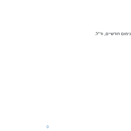
נימום חודשיים, וד"ל.
0