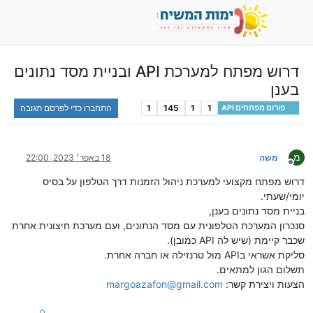
דרוש מפתח למערכת API ובניית מסד נתונים
בענן
1
1
145
1
התחברו כדי לפרסם תגובה
פורום מפתחים API
מ
משה
18 באפר׳ 2023, 22:00
מנותק
דרוש מפתח מקצועי למערכת ניהול הזמנות דרך הטלפון על בסיס
יומי/שעתי.
בניית מסד נתונים בענן,
סנכרון המערכת הטלפונית עם מסד הנתונים, ועם מערכת חיצונית אחרת
שכבר קיימת (שיש לה API כמובן).
סליקת אשראי בAPI מול טרנזילה או חברה אחרת.
תשלום הגון למתאים.
הצעות ויצירת קשר:
margoazafon@gmail.com
0