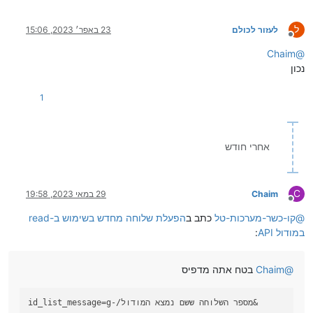
ל
לעזור לכולם
23 באפר׳ 2023, 15:06
מנותק
Chaim
@
נכון
1
אחרי חודש
C
Chaim
29 במאי 2023, 19:58
מנותק
@
קו-כשר-מערכות-טל
כתב ב
הפעלת שלוחה מחדש בשימוש ב-read
במודול API
:
@
Chaim
בטח אתה מדפיס
=g-/מספר השלוחה ששם נמצא המודול&
id_list_message