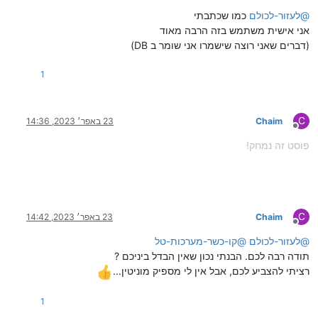
מנותק
@
לעזור-לכולם
כמו שכתבתי
אני אישית משתמש בזה הרבה מאוד
(דברים שאני רוצה שישמרו אני שומר ב DB)
1
C
Chaim
23 באפר׳ 2023, 14:36
מנותק
פוסט זה נמחק!
C
Chaim
23 באפר׳ 2023, 14:42
מנותק
@
לעזור-לכולם
@
קו-כשר-מערכות-טל
תודה רבה לכם. הבנתי נכון שאין הבדל ביניכם ?
רציתי להצביע לכם, אבל אין לי מספיק מוניטין...
1