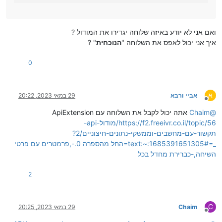
ואם אני לא יודע באיזה שלוחה יגדירו את המודול ?
איך אני יכול לאפס את השלוחה "
הנוכחית
" ?
0
א
אביי ורבא
29 במאי 2023, 20:22
מנותק
@
Chaim
אתה יכול לקבל את השלוחה עם ApiExtension
https://f2.freeivr.co.il/topic/56/מודול-api-
תקשור-עם-מחשבים-וממשקי-נתונים-חיצוניים/2?
_=1685391651305#:~:text=החל מהספרה 0.-,פרמטרים עם פרטי
השיחה,-כברירת מחדל בכל
2
C
Chaim
29 במאי 2023, 20:25
מנותק