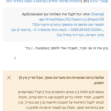
@
אביי-ורבא
כתב ב
הפעלת שלוחה מחדש בשימוש ב-read במודול API
:
@
Chaim
אתה יכול לקבל את השלוחה עם ApiExtension
https://f2.freeivr.co.il/topic/56/מודול-api-
תקשור-עם-מחשבים-וממשקי-נתונים-חיצוניים/2?
_=1685391651305#:~:text=החל מהספרה 0.-,פרמטרים עם
פרטי השיחה,-כברירת מחדל בכל
נכון את זה אני מכיר, חשבתי אולי לחסוך באמצעות ../ וכד'
0
שלום! נראה שהשיחה הזו מעניינת אותך, אבל עדיין אין לך
חשבון.
נמאס לכם לגלול בין אותם הפוסטים בכל ביקור? כשנרשמים
לחשבון, תמיד תחזרו בדיוק למקום שבו הייתם קודם, ותוכלו
לבחור לקבל התראות על תגובות חדשות (בין אם במייל, ובין
אם בהתראת פוש). תוכלו גם לשמור סימניות ולפרגן ב-