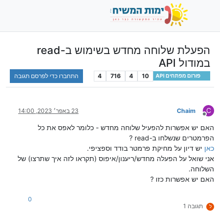
הפעלת שלוחה מחדש בשימוש ב-read
במודול API
10
4
716
4
התחברו כדי לפרסם תגובה
פורום מפתחים API
C
Chaim
23 באפר׳ 2023, 14:00
מנותק
האם יש אפשרות להפעיל שלוחה מחדש - כלומר לאפס את כל
הפרמטרים שנשלחו ב-read ?
כאן
יש דיון על מחיקת פרמטר בודד וספציפי.
אני שואל על הפעלה מחדש/ריענון/איפוס (תקראו לזה איך שתרצו) של
השלוחה.
האם יש אפשרות כזו ?
0
תגובה 1
ל