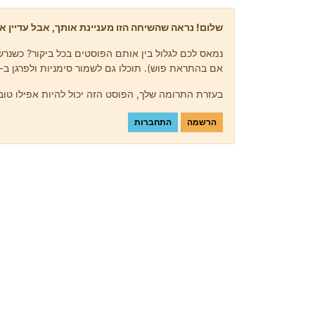
שלום! נראה שהשיחה הזו מעניינת אותך, אבל עדיין אי
נמאס לכם לגלול בין אותם הפוסטים בכל ביקור? כשנרשמ
אם בהתראת פוש). תוכלו גם לשמור סימניות ולפרגן ב-upvote לפוסטים כדי להביע הערכה לחברי קהילה אחרים.
בעזרת התרומה שלך, הפוסט הזה יכול להיות אפילו טוב 
הרשמה
התחברות