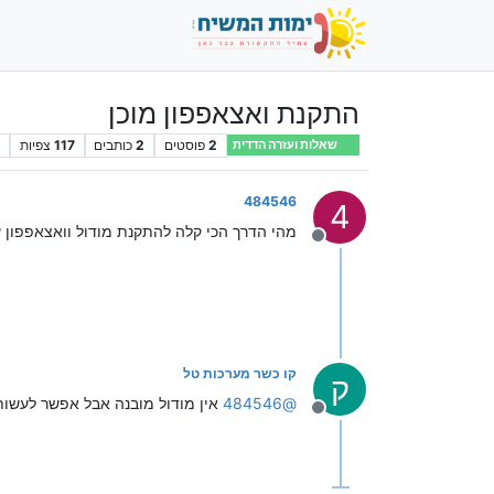
התקנת ואצאפפון מוכן
2
פוסטים
2
כותבים
117
צפיות
2
שאלות ועזרה הדדית
484546
4
מהי הדרך הכי קלה להתקנת מודול וואצאפפון ע
מנותק
קו כשר מערכות טל
ק
@
484546
אין מודול מובנה אבל אפשר לעשו
מנותק