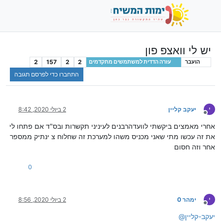
יש לי וואצפ פון
2
157
2
2
הועבר
עזרה הדדית למשתמשים מתקדמים
התחברו כדי לפרסם תגובה
י
יעקב קליין
2 ביולי 2020, 8:42
מנותק
אחרי מאמצים ביקשתי לוועדהרבנים לעיניני תקשרות ובס"ד אם פתחו לי
את זה עכשו מתי שאני מכניס משהו למערכת זה שחלוח צ ינתיק ממספר
אחר וזה חסום
0
י
ימהר 0
2 ביולי 2020, 8:56
מנותק
יעקב-קליין
@