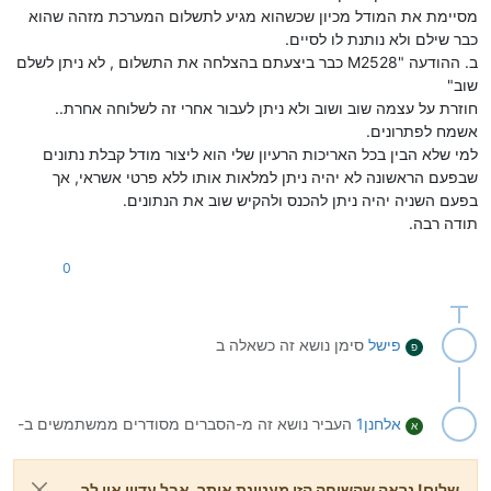
מסיימת את המודל מכיון שכשהוא מגיע לתשלום המערכת מזהה שהוא
כבר שילם ולא נותנת לו לסיים.
ב. ההודעה "M2528 כבר ביצעתם בהצלחה את התשלום , לא ניתן לשלם
שוב"
חוזרת על עצמה שוב ושוב ולא ניתן לעבור אחרי זה לשלוחה אחרת..
אשמח לפתרונים.
למי שלא הבין בכל האריכות הרעיון שלי הוא ליצור מודל קבלת נתונים
שבפעם הראשונה לא יהיה ניתן למלאות אותו ללא פרטי אשראי, אך
בפעם השניה יהיה ניתן להכנס ולהקיש שוב את הנתונים.
תודה רבה.
0
פישל
סימן נושא זה כשאלה ב
פ
אלחנן1
העביר נושא זה מ-הסברים מסודרים ממשתמשים ב-
א
שלום! נראה שהשיחה הזו מעניינת אותך, אבל עדיין אין לך