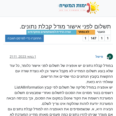
תשלום לפני אישור מודל קבלת נתונים.
הועבר
לא נפתר
עזרה הדדית למשתמשים מתקדמים
1
1
147
1
התחברו כדי לפרסם תגובה
פ
פישל
1 במאי 2023, 21:11
מנותק
במודל קבלת נתונים יש אופציה של תשלום לפני אישור כלומר, כל עוד
שלא בוצע תשלום המחייג לא מקבל אישור וכן לא נוצרת שורה עם
ההקשות בקובץ הנתונים כמי שסיים את הרישום.
שאלתי היא כזאת.
יש אופציה במודל סליקה של תשלום לפי קובץ ListAllInformation
רושמים בטור מסוים את הסכום לתשלום ואחרי שמבצעים תשלום
המערכת רושמת את הקוד Done במקום את הסכום, וכך בכניסה הבאה
המערכת יודעת לזהות שהלקוח אינו צריך לשלם.
הבעיה היא, א. שכשמוסיפים את האופציה הזו למודל קבלת נתונים גם
אם מוגדר שניתן להזין נתונים כמה פעמים מאותו מחייג המערכת לא