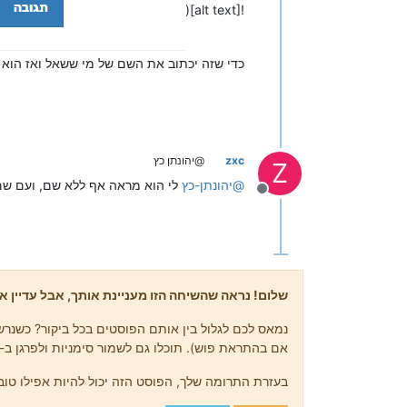
![alt text](
כדי שזה יכתוב את השם של מי ששאל ואז הוא י
zxc
@יהונתן כץ
Z
@
יהונתן-כץ
לי הוא מראה אף ללא שם, ועם שם הוא מראה לי 2, גם שה
מנותק
שלום! נראה שהשיחה הזו מעניינת אותך, אבל עדיין אי
נמאס לכם לגלול בין אותם הפוסטים בכל ביקור? כשנרשמ
אם בהתראת פוש). תוכלו גם לשמור סימניות ולפרגן ב-upvote לפוסטים כדי להביע הערכה לחברי קהילה אחרים.
בעזרת התרומה שלך, הפוסט הזה יכול להיות אפילו טוב 