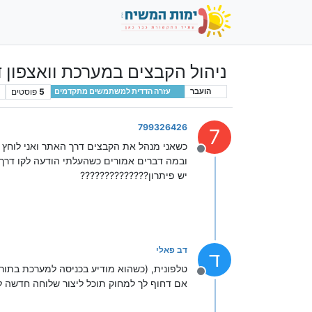
ניהול הקבצים במערכת וואצפון 
5
פוסטים
הועבר
עזרה הדדית למשתמשים מתקדמים
799326426
7
כשאני מנהל את הקבצים דרך האתר ואני לוחץ הצג קבצים הוא מראה אך 
מנותק
ובמה דברים אמורים כשהעלתי הודעה לקו דרך האתר ו
יש פיתרון??????????????
דב פאלי
ד
טלפונית, (כשהוא מודיע בכניסה למערכת בתור
מנותק
אם דחוף לך למחוק תוכל ליצור שלוחה חדשה לה