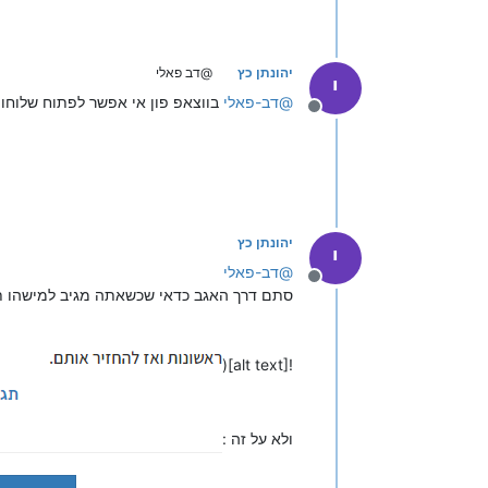
יהונתן כץ
@דב פאלי
י
@
דב-פאלי
בווצאפ פון אי אפשר לפתוח שלוחות
מנותק
יהונתן כץ
י
@
דב-פאלי
מנותק
סתם דרך האגב כדאי שכשאתה מגיב למישהו תל
![alt text](
ולא על זה :