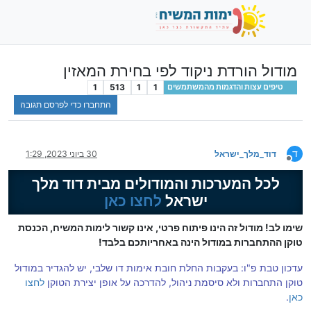
מודול הורדת ניקוד לפי בחירת המאזין
1
513
1
1
טיפים עצות והדגמות מהמשתמשים
התחברו כדי לפרסם תגובה
ד
דוד_מלך_ישראל
30 ביוני 2023, 1:29
מנותק
לכל המערכות והמודולים מבית דוד מלך
ישראל
לחצו כאן
שימו לב! מודול זה הינו פיתוח פרטי, אינו קשור לימות המשיח, הכנסת
טוקן ההתחברות במודול הינה באחריותכם בלבד!
עדכון טבת פ"ו: בעקבות החלת חובת אימות דו שלבי, יש להגדיר במודול
טוקן התחברות ולא סיסמת ניהול, להדרכה על אופן יצירת הטוקן
לחצו
כאן
.