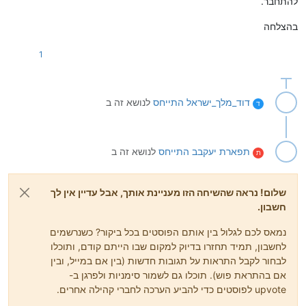
להתחבר.
בהצלחה
1
דוד_מלך_ישראל
התייחס
לנושא זה ב
ד
תפארת יעקבב
התייחס
לנושא זה ב
ת
שלום! נראה שהשיחה הזו מעניינת אותך, אבל עדיין אין לך
חשבון.
נמאס לכם לגלול בין אותם הפוסטים בכל ביקור? כשנרשמים
לחשבון, תמיד תחזרו בדיוק למקום שבו הייתם קודם, ותוכלו
לבחור לקבל התראות על תגובות חדשות (בין אם במייל, ובין
אם בהתראת פוש). תוכלו גם לשמור סימניות ולפרגן ב-
upvote לפוסטים כדי להביע הערכה לחברי קהילה אחרים.