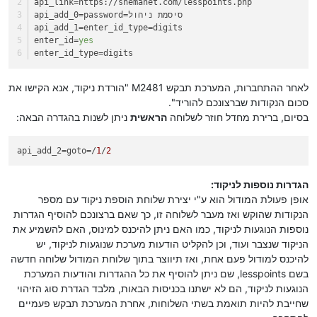
api_link
=https://shemanet.com/lesspoints.php
=password=סיסמת ניהול
api_add_0
api_add_1
=enter_id_type=digits
enter_id
=
yes
enter_id_type
=digits
לאחר ההתחברות, המערכת תבקש M2481 "הורדת ניקוד, אנא הקישו את
סכום הנקודות שברצונכם להוריד".
בסיום, ברירת מחדל חוזר לשלוחה
הראשית
ניתן לשנות בהגדרה הבאה:
api_add_2
=goto=/
1
/
2
הגדרות נוספות לניקוד:
אופן פעולת המודול הוא ע"י יצירת שלוחת הוספת ניקוד עם מספר
הנקודות שהוקש ואז מעבר לשלוחה זו, כך שאם ברצונכם להוסיף הגדרות
נוספות הנוגעות לניקוד, כמו האם ניתן להיכנס למינוס, האם להשמיע את
הניקוד שנצבר ועוד, וכן להקליט הודעות מערכת שנוגעות לניקוד, יש
להיכנס למודול פעם אחת, ואז תיווצר בתוך שלוחת המודול שלוחה חדשה
בשם lesspoints, שם ניתן להוסיף את כל ההגדרות והודעות המערכת
הנוגעות לניקוד, הם לא ישתנו בכניסות הבאות, מלבד הגדרת סוג הזיהוי
שחייבת להיות תואמת בשתי השלוחות, אחרת המערכת תבקש פעמיים