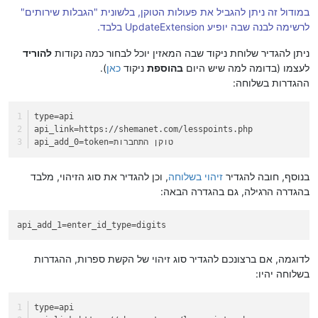
במודול זה ניתן להגביל את פעולות הטוקן, בלשונית "הגבלות שירותים"
לרשימה לבנה שבה יופיע UpdateExtension בלבד.
ניתן להגדיר שלוחת ניקוד שבה המאזין יוכל לבחור כמה נקודות
להוריד
לעצמו (בדומה למה שיש היום
בהוספת
ניקוד
כאן
).
ההגדרות בשלוחה:
type
=api
api_link
=https://shemanet.com/lesspoints.php
=token=טוקן התחברות
api_add_0
בנוסף, חובה להגדיר
זיהוי בשלוחה
, וכן להגדיר את סוג הזיהוי, מלבד
בהגדרה הרגילה, גם בהגדרה הבאה:
api_add_1
=enter_id_type=digits
לדוגמה, אם ברצונכם להגדיר סוג זיהוי של הקשת ספרות, ההגדרות
בשלוחה יהיו:
type
=api