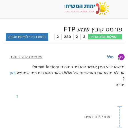
פורמט קובץ שמע FTP
3
2
280
2
התחברו כדי לפרסם תגובה
שאלות ועזרה הדדית
מ
מלל
25 ביולי 2023, 12:03
מנותק
מישהו יודע היכן אפשר להגדיר בתוכנת format factory
אני לא מוצא את האפשרות של WAV+שאר ההגדרות כמו שמופיע
כאן
?
תודה
1
אחרי 5 חודשים