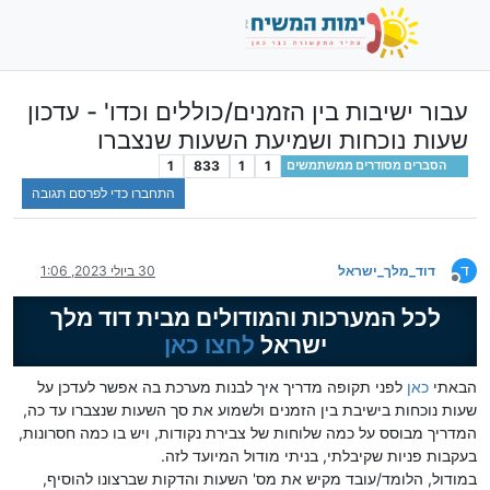
עבור ישיבות בין הזמנים/כוללים וכדו' - עדכון
שעות נוכחות ושמיעת השעות שנצברו
1
833
1
1
הסברים מסודרים ממשתמשים
התחברו כדי לפרסם תגובה
ד
דוד_מלך_ישראל
30 ביולי 2023, 1:06
מנותק
לכל המערכות והמודולים מבית דוד מלך
ישראל
לחצו כאן
הבאתי
כאן
לפני תקופה מדריך איך לבנות מערכת בה אפשר לעדכן על
שעות נוכחות בישיבת בין הזמנים ולשמוע את סך השעות שנצברו עד כה,
המדריך מבוסס על כמה שלוחות של צבירת נקודות, ויש בו כמה חסרונות,
בעקבות פניות שקיבלתי, בניתי מודול המיועד לזה.
במודול, הלומד/עובד מקיש את מס' השעות והדקות שברצונו להוסיף,