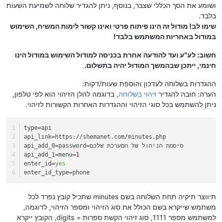
ושומע את הסך הכללי שצבר, בנוסף, ניתן להגדיר שלוחה לשמיעת השעות
בלבד.
שימו לב! מודול זה הינו פיתוח פרטי ואינו קשור לימות המשיח, השימוש
במודול באחריות המשתמש בלבד!
חשוב: לע"ע ועד להודעה אחרת בכניסה למודול השימוש במודול הינו
חינמי, ייתכן שבהמשך המודול יהיה בתשלום.
ההגדרות בשלוחה לעדכון והוספת שעות/דקות:
הערה: חובה להגדיר
זיהוי בשלוחה
, בדוגמה להלן הזיהוי הוא לפי טלפון,
ניתן להשתמש בכל סוגי הזיהוי וההגדרות האחרות הקשורות לזיהוי.
type
=api
api_link
=https://shemanet.com/minutes.php
=password=סיסמת הניהול של המערכת שלכם
api_add_0
api_add_1
=menu=
1
enter_id
=
yes
enter_id_type
=phone
תיווצר תיקיה תחת השלוחה בשם minutes שתכיל קובץ נפרד לכל
משתמש שייקרא בשם הכולל את סוג הזיהוי ומספר הזיהוי, לדוגמה,
למשתמש מספר 1111, סוג זיהוי הקשת ספרות = digits, הקובץ ייקרא