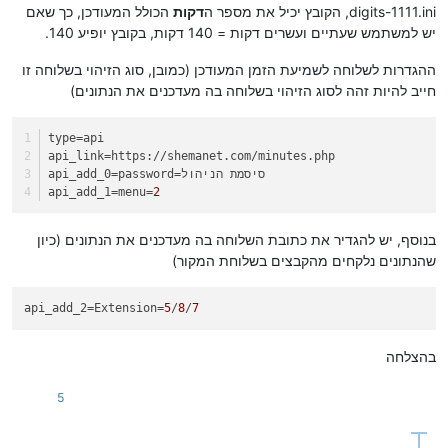
digits-1111.ini, הקובץ יכיל את מספר ה
דקות
הכולל המעודכן, כך שאם
יש למשתמש שעתיים ועשרים דקות = 140 דקות, בקובץ יופיע 140.
ההגדרות לשלוחה לשמיעת הזמן המעודכן (כמובן, סוג הזיהוי בשלוחה זו
חייב להיות זהה לסוג הזיהוי בשלוחה בה מעדכנים את הנתונים)
type
=api
api_link
=https://shemanet.com/minutes.php
=password=סיסמת הניהול
api_add_0
api_add_1
=menu=
2
בנוסף, יש להגדיר את כתובת השלוחה בה מעדכנים את הנתונים (כיון
שהנתונים נלקחים מהקבצים בשלוחת המקור)
api_add_2
=Extension=
5
/
8
/
7
בהצלחה
5