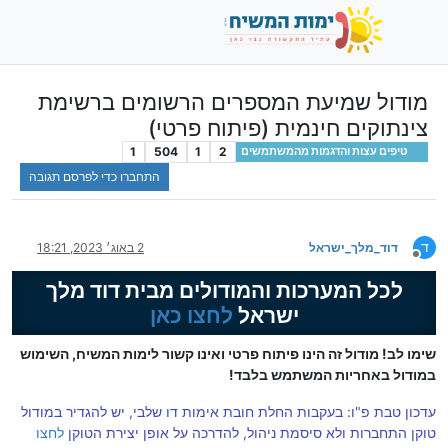
מודול שמיעת המספרים הרשומים ברשימת
צינתוקים חינמית (פיתוח פרטי)
1
504
1
2
טיפים עצות והדגמות מהמשתמשים
התחברו כדי לפרסם תגובה
ד
דוד_מלך_ישראל
2 באוג׳ 2023, 18:21
מנותק
לכל המערכות והמודולים מבית דוד מלך
ישראל
לחצו כאן
שימו לב! מודול זה הינו פיתוח פרטי ואינו קשור לימות המשיח, השימוש
במודול באחריות המשתמש בלבד!
עדכון טבת פ"ו: בעקבות החלת חובת אימות דו שלבי, יש להגדיר במודול
טוקן התחברות ולא סיסמת ניהול, להדרכה על אופן יצירת הטוקן
לחצו