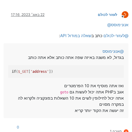
ל
לעזור לכולם
22 באוג׳ 2023, 17:16
מנותק
אנונימוסס
@
@
לעזור-לכולם
כתב ב
שאלה במודול API
:
@
אנונימוסס
בגדול, לא משנה באיזה שפה אתה כותב אלא אתה כותב
if
(
$_GET
[
'address'
])
ואז אתה מוסיף את 10 הפרמטרים
אגב בPHP אתה יכול לעשות גם
goto
אתה יכול לחילופין לשים את 10 השאלות בפונקציה ולקרוא לה
במקרה מסוים
זה יעשה את הקוד יותר קריא
0
תגובה 1
א