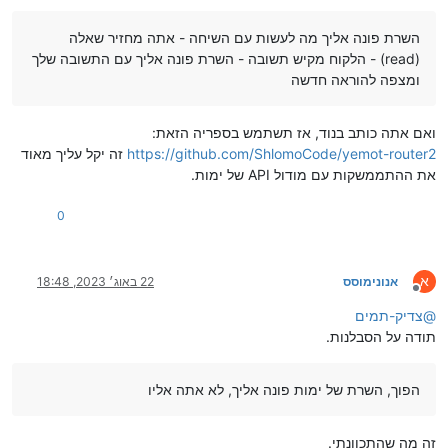
השרת פונה אליך מה לעשות עם השיחה - אתה מחזיר שאלה
(read) - הלקוח מקיש תשובה - השרת פונה אליך עם התשובה שלך
ומצפה להוראה חדשה
ואם אתה כותב בנוד, אז תשתמש בספריה הזאת:
https://github.com/ShlomoCode/yemot-router2
זה יקל עליך מאוד
את ההתממשקות עם מודול API של ימות.
0
א
אנונימוסס
22 באוג׳ 2023, 18:48
מנותק
@
צדיק-תמים
תודה על הסבלנות.
הפוך, השרת של ימות פונה אליך, לא אתה אליו
זה מה שהתכוונתי.