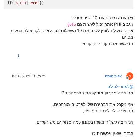
if
(!
$_GET
[
'end'
])
ואז אתה מוסיף את 10 הפרמטרים
אגב בPHP אתה יכול לעשות גם
goto
אתה יכול לחילופין לשים את 10 השאלות בפונקציה ולקרוא לה במקרה
מסוים
זה יעשה את הקוד יותר קריא
1
א
אנונימוסס
22 באוג׳ 2023, 15:18
מנותק
@
לעזור-לכולם
מה אתה מתכוון מוסיף את הפרמטרים?
אני מקבל את הבחירה שלו לפרטים מורחבים.
מה אני שולח לימות המשיח,
אני רוצה לשלוח משהו בסגנון כמה read ים משורשרים.
הבנתי שאין אפשרות כזו