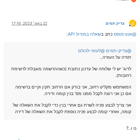
צ
צדיק תמים
22 באוג׳ 2023, 17:16
מנותק
@
אנונימוסס
כתב ב
שאלה במודול API
:
@
צדיק-תמים
@
לעזור-לכולם
תודה על העזרה..
לדוג' יש לי שלוחה של עדכון כתובת (כשההרשמה מוגבלת לרשימת
רחובות).
המשתמש מקליט רחוב, אני בודק אם הרחוב תקין וקיים ברשימה
אם כן אני רוצה לקבל ממנו מס' בנין קומה ודירה.
אני צריך לבצע פניה לשרת גם אחרי בנין כדי לקבל את השאלה של
קומה, ואחרי קומה לבצע פניה נוספת לקבל את השאלה של דירה
נו ו..?