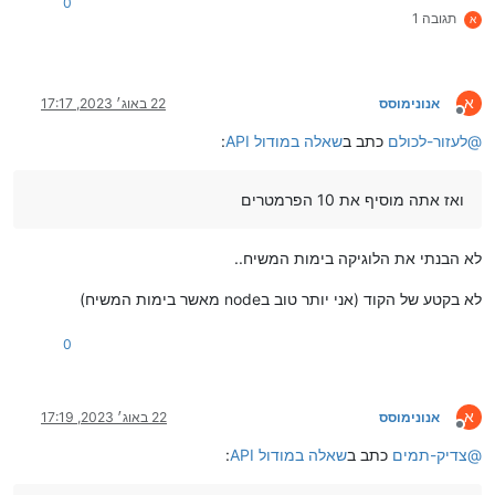
0
תגובה 1
א
א
אנונימוסס
22 באוג׳ 2023, 17:17
מנותק
@
לעזור-לכולם
כתב ב
שאלה במודול API
:
ואז אתה מוסיף את 10 הפרמטרים
לא הבנתי את הלוגיקה בימות המשיח..
לא בקטע של הקוד (אני יותר טוב בnode מאשר בימות המשיח)
0
א
אנונימוסס
22 באוג׳ 2023, 17:19
מנותק
@
צדיק-תמים
כתב ב
שאלה במודול API
: