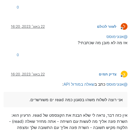
0
ל
לעזור לכולם
22 באוג׳ 2023, 16:20
מנותק
@
אנונימוסס
אז מה לא מובן מה שכתבתי?
0
צ
צדיק תמים
22 באוג׳ 2023, 16:20
מנותק
@
אנונימוסס
כתב ב
שאלה במודול API
:
אני רוצה לשלוח משהו בסגנון כמה read ים משורשרים.
אין כזה דבר, נראה לי שלא הבנת את הקונספט של read. הרעיון הוא:
השרת פונה אליך מה לעשות עם השיחה - אתה מחזיר שאלה (read) -
הלקוח מקיש תשובה - השרת פונה אליך עם התשובה שלך ומצפה