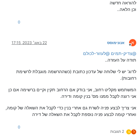
להוראה חדשה
וכן הלאה..
0
א
אנונימוסס
22 באוג׳ 2023, 17:15
מנותק
@
צדיק-תמים
@
לעזור-לכולם
תודה על העזרה..
לדוג' יש לי שלוחה של עדכון כתובת (כשההרשמה מוגבלת לרשימת
רחובות).
המשתמש מקליט רחוב, אני בודק אם הרחוב תקין וקיים ברשימה אם כן
אני רוצה לקבל ממנו מס' בנין קומה ודירה.
אני צריך לבצע פניה לשרת גם אחרי בנין כדי לקבל את השאלה של קומה,
ואחרי קומה לבצע פניה נוספת לקבל את השאלה של דירה
0
2 תגובות
ל
צ