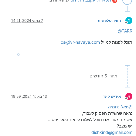
ת
ח
חוויה טלפונית
7 במאי 2024, 14:21
מנותק
@
TARR
תוכל לפנות למייל
cs@ivr-havaya.com
0
אחרי 5 חודשים
א
אידיש קינד
13 באוק׳ 2024, 19:59
מנותק
@
יואל-נחמיה
נראה שהשרת הפסיק לעבוד,
אשמח מאוד אם תוכל לשלוח לי את הסקריפט...
יש מצב?
idishkind@gmail.com