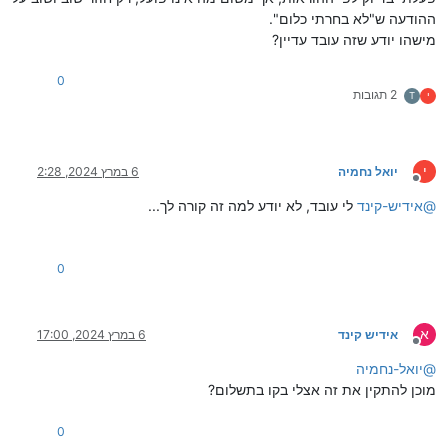
ההודעה ש"לא בחרתי כלום".
מישהו יודע שזה עובד עדיין?
0
2 תגובות
י
T
י
יואל נחמיה
6 במרץ 2024, 2:28
מנותק
@
אידיש-קינד
לי עובד, לא יודע למה זה קורה לך...
0
א
אידיש קינד
6 במרץ 2024, 17:00
מנותק
@
יואל-נחמיה
מוכן להתקין את זה אצלי בקו בתשלום?
0