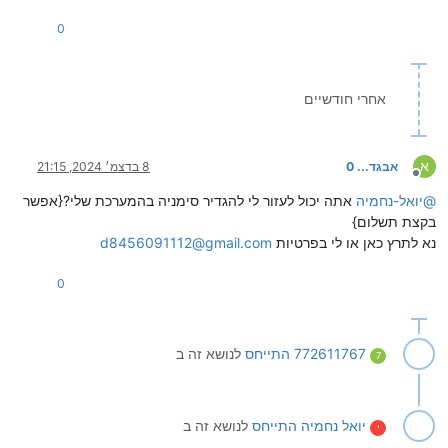
0
אחרי חודשיים
א
אבגד... 0
8 בדצמ׳ 2024, 21:15
מנותק
@
יואל-נחמיה
אתה יכול לעזור לי להגדיר סימניה בהמערכת שלי?{אפשר
בקצת תשלום}
נא לתרץ כאן או לי בפרטיות
d8456091112@gmail.com
0
772611767
התייחס
לנושא זה ב
7
יואל נחמיה
התייחס
לנושא זה ב
י