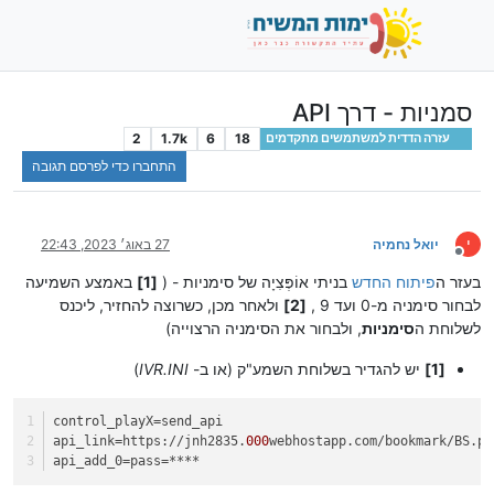
סמניות - דרך API
2
1.7k
6
18
עזרה הדדית למשתמשים מתקדמים
התחברו כדי לפרסם תגובה
י
יואל נחמיה
27 באוג׳ 2023, 22:43
מנותק
בעזר ה
פיתוח החדש
בניתי אוֹפְּצִיָה של סימניות - (
[1]
באמצע השמיעה
לבחור סימניה מ-0 ועד 9 ,
[2]
ולאחר מכן, כשרוצה להחזיר, ליכנס
לשלוחת ה
סימניות
, ולבחור את הסימניה הרצוייה)
[1]
יש להגדיר בשלוחת השמע"ק (או ב-
IVR.INI
)
control_playX
=send_api
api_link
=https://jnh2835.
000
webhostapp.com/bookmark/BS.ph
api_add_0
=pass=****