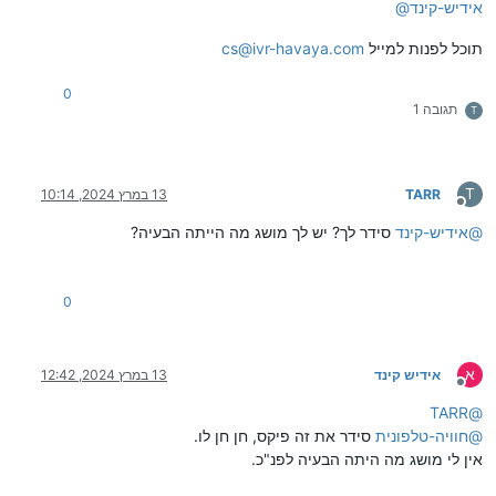
אידיש-קינד
@
תוכל לפנות למייל
cs@ivr-havaya.com
0
תגובה 1
T
T
TARR
13 במרץ 2024, 10:14
מנותק
@
אידיש-קינד
סידר לך? יש לך מושג מה הייתה הבעיה?
0
א
אידיש קינד
13 במרץ 2024, 12:42
מנותק
TARR
@
@
חוויה-טלפונית
סידר את זה פיקס, חן חן לו.
אין לי מושג מה היתה הבעיה לפנ"כ.