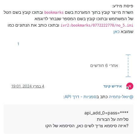
פיסת מידע:
השרת מייצר קובץ בתוך המערכת בשם
ובתוכו קובץ בשם הטל
bookmarks
של המשתמש ובתוכו קובץ בשם המספר שנבחר לדוגמא
ובתוכו כותב את הנתונים כמו
ivr2:bookmarks/0772222770/no_5.ini
שמובא
כאן
1
אחרי 6 חודשים
א
אידיש קינד
4 במרץ 2024, 19:01
מנותק
@
יואל-נחמיה
כתב ב
סמניות - דרך API
:
api_add_0=pass=****
סליחה על הבורות
איזה סיסמא צריך לשים כאן, הסיסמא של הקו?