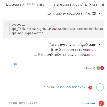
(תחת ה-X יש לכתוב את המקש הרצוייה, ותחת ה- ****, את הסיסמא)
[2]
שלוחת הסימניות יש להגדיר ככה:
type
=api
api_link
=https://jnh2835.
000
webhostapp.com/bookmark/GoToB
api_add_0
=pass=****
חובה
להקליט הודעות מערכת אלו:
אנא בחרו מספר מ-0 עד 9
M9972
הסימנייה נשמר בהצלחה למספר:[
] ...
5
M9973
10
2 תגובות
א
א
יואל נחמיה
התייחס
לנושא זה ב
י
י
יואל נחמיה
27 באוג׳ 2023, 23:00
מנותק