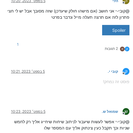
ה
הלי
5 בספט׳ 2023, 10:20
מנותק
@קובי-י אני חושב (אם מישהו חולק שיעדכן) שזה מסובך אבל יש לי חצי
פתרון לזה אם תרצה תעלה מייל ונדבר בפרטי
Spoiler
1
2 תגובות
ק
א
ק
קובי י.
5 בספט׳ 2023, 10:21
מנותק
פוסט זה נמחק!
ש
שמואל ש.
5 בספט׳ 2023, 10:23
מנותק
@קובי-י אפשר לעשות שיעבור לניתוב שיחות שיחייג אליך רק לחמש
שניות וכך תקבל כעין צינתוק אליך עם המספר שלו