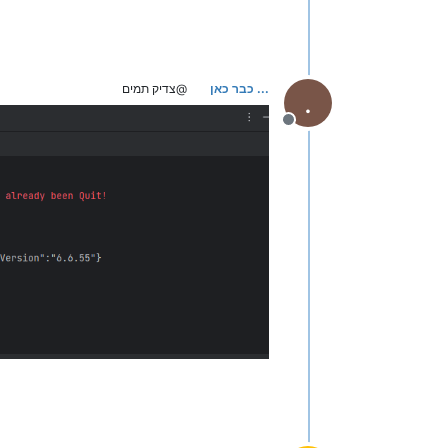
... כבר כאן
@צדיק תמים
.
מנותק