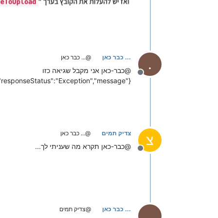
... כבר כאן
@... כבר כאן
.
@כבר-כאן אני מקבל שגיאה כזו
מנותק
{"responseStatus":"Exception","message":"הקובץ לא נמצא במערכת","file":"SendFax.ym","Line":"61:27","yAfastVersion":"6.6.55"}
צדיק תמים
@... כבר כאן
צ
@כבר-כאן תקרא מה שעניתי לך...
מנותק
... כבר כאן
@צדיק תמים
.