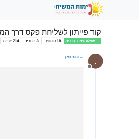
קוד פייתון לשליחת פקס דרך ה
18
פוסטים
3
כותבים
714
צפיות
שאלות ועזרה הדדית
... כבר כאן
.
מנותק