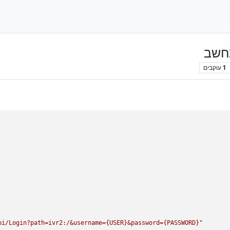
מחשב
1
עוקבים
pi/Login?path=ivr2:/&username={USER}&password={PASSWORD}"