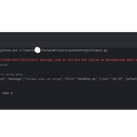
api/Logout?token={token}"