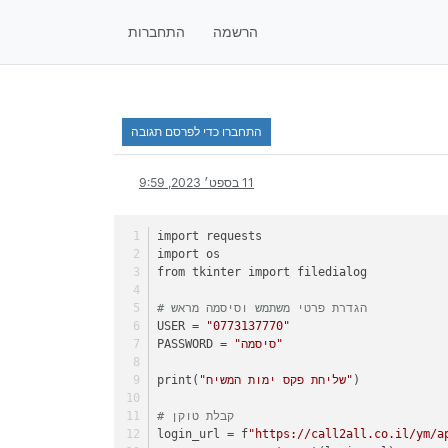
הרשמה
התחברות
התחברו כדי לפרסם תגובה
11 בספט׳ 2023, 9:59
import requests
import os
from tkinter import filedialog
# הגדרת פרטי משתמש וסיסמה מראש
USER = 
"0773137770"
"סיסמה"
PASSWORD = 
)
"שליחת פקס ימות המשיח"
print(
# קבלת טוקן
login_url = f
"https://call2all.co.il/ym/a