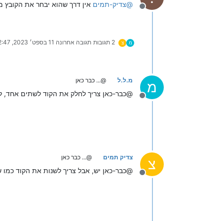
@
צדיק-תמים
אין דרך שהוא יבחר את הקובץ 
מנותק
2 תגובות
תגובה אחרונה
11 בספט׳ 2023, 12:47
מ
צ
מ.ל.ל
@... כבר כאן
מ
@כבר-כאן צריך לחלק את הקוד לשתים אחד, ל
מנותק
צדיק תמים
@... כבר כאן
צ
@כבר-כאן יש, אבל צריך לשנות את הקוד כמו 
מנותק