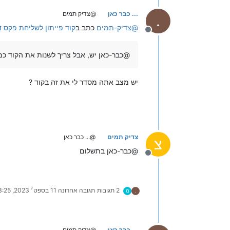
... כבר כאן
@צדיק תמים
.
@
צדיק-תמים
כתב ב
קוד פייתון לשליחת פקס 
מנותק
@כבר-כאן יש, אבל צריך לשנות את הקוד כמ
יש מצב אתה מסדר לי את זה בקוד ?
צדיק תמים
@... כבר כאן
צ
@כבר-כאן בתשלום
מנותק
2 תגובות
תגובה אחרונה
11 בספט׳ 2023, 23:25
.
מ
... כבר כאן
@צדיק תמים