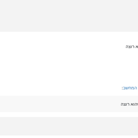
)
"הכנס זיהוי ש
 רוצה
)
"הכנס כתובת לדוח מסירה: "
ך המחשב
:
הוא רוצה
/api/SendFax"
ta=data)