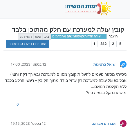
קובץ עולה למערכת עם חלק מהתוכן בלבד
הועבר
עזרה הדדית למשתמשים מתקדמים
באג
שקט
רעשי רקע
5
2
312
1
התחברו כדי לפרסם תגובה
ש
שואל ברצינות
12 בספט׳ 2023, 17:00
מנותק
ניסיתי מספר פעמים להעלות קובץ מסוים למערכת (באורך דקה וחצי)
אבל בפועל עולה למערכת רק ערוץ בודד מתוך הקובץ - רעשי הרקע בלבד
ללא הקלטת הנואם...
מישהו נתקל בבעיה כזו?
0
א
אברהם אברהם
12 בספט׳ 2023, 19:15
מנותק