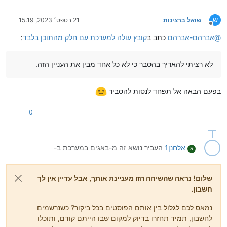
ש
שואל ברצינות
21 בספט׳ 2023, 15:19
מנותק
@
אברהם-אברהם
כתב ב
קובץ עולה למערכת עם חלק מהתוכן בלבד
:
לא רציתי להאריך בהסבר כי לא כל אחד מבין את העניין הזה.
בפעם הבאה אל תפחד לנסות להסביר
0
אלחנן1
העביר נושא זה מ-באגים במערכת ב-
א
שלום! נראה שהשיחה הזו מעניינת אותך, אבל עדיין אין לך
חשבון.
נמאס לכם לגלול בין אותם הפוסטים בכל ביקור? כשנרשמים
לחשבון, תמיד תחזרו בדיוק למקום שבו הייתם קודם, ותוכלו