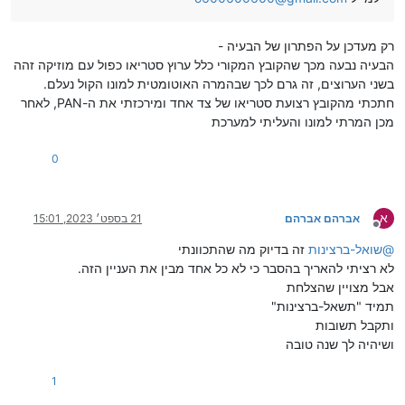
רק מעדכן על הפתרון של הבעיה -
הבעיה נבעה מכך שהקובץ המקורי כלל ערוץ סטריאו כפול עם מוזיקה זהה
בשני הערוצים, זה גרם לכך שבהמרה האוטומטית למונו הקול נעלם.
חתכתי מהקובץ רצועת סטריאו של צד אחד ומירכזתי את ה-PAN, לאחר
מכן המרתי למונו והעליתי למערכת
0
א
אברהם אברהם
21 בספט׳ 2023, 15:01
מנותק
@
שואל-ברצינות
זה בדיוק מה שהתכוונתי
לא רציתי להאריך בהסבר כי לא כל אחד מבין את העניין הזה.
אבל מצויין שהצלחת
תמיד "תשאל-ברצינות"
ותקבל תשובות
ושיהיה לך שנה טובה
1