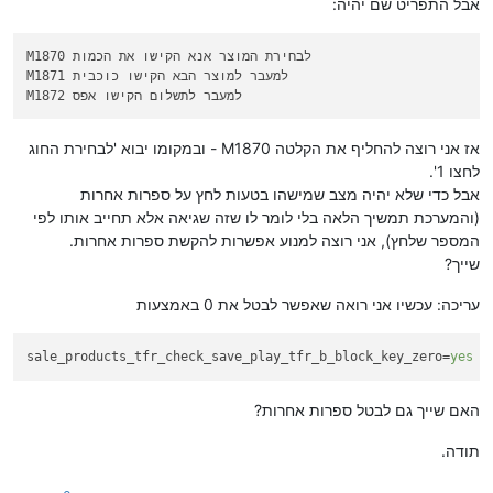
אבל התפריט שם יהיה:
M1870 לבחירת המוצר אנא הקישו את הכמות

M1871 למעבר למוצר הבא הקישו כוכבית

אז אני רוצה להחליף את הקלטה M1870 - ובמקומו יבוא 'לבחירת החוג
לחצו 1'.
אבל כדי שלא יהיה מצב שמישהו בטעות לחץ על ספרות אחרות
(והמערכת תמשיך הלאה בלי לומר לו שזה שגיאה אלא תחייב אותו לפי
המספר שלחץ), אני רוצה למנוע אפשרות להקשת ספרות אחרות.
שייך?
עריכה: עכשיו אני רואה שאפשר לבטל את 0 באמצעות
sale_products_tfr_check_save_play_tfr_b_block_key_zero
=
yes
האם שייך גם לבטל ספרות אחרות?
תודה.