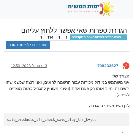
הגדרת ספרות שאי אפשר ללחוץ עליהם
1
114
1
1
עזרה הדדית למשתמשים מתקדמים
התחברו כדי לפרסם תגובה
7
799233627
13 בספט׳ 2023, 12:50
מנותק
הצורך שלי:
אני משתמש במודול מכירות עבור הרשמה לחוגים, ואני רוצה שכשמישהו
ירשם זה יחייב אותו רק פעם אחת (ואינני מעוניין להגביל כמות מוצרים
לשיחה).
לכן השתמשתי בהגדרה
sale_products_tfr_check_save_play_tfr_b
=
yes