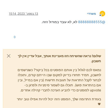
מ
משרדי
13 בספט׳ 2023, 15:14
מנותק
@
88888888555
לא, לא עובד במודול הזה.
0
שלום! נראה שהשיחה הזו מעניינת אותך, אבל עדיין אין לך
חשבון.
נמאס לכם לגלול בין אותם הפוסטים בכל ביקור? כשנרשמים
לחשבון, תמיד תחזרו בדיוק למקום שבו הייתם קודם, ותוכלו
לבחור לקבל התראות על תגובות חדשות (בין אם במייל, ובין
אם בהתראת פוש). תוכלו גם לשמור סימניות ולפרגן ב-
upvote לפוסטים כדי להביע הערכה לחברי קהילה אחרים.
בעזרת התרומה שלך, הפוסט הזה יכול להיות אפילו טוב יותר
💗