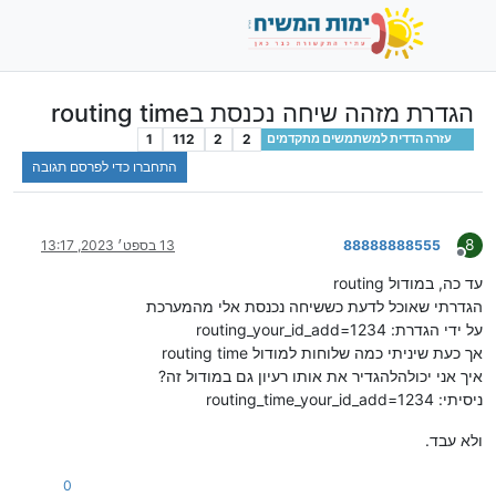
הגדרת מזהה שיחה נכנסת בrouting time
1
112
2
2
עזרה הדדית למשתמשים מתקדמים
התחברו כדי לפרסם תגובה
8
88888888555
13 בספט׳ 2023, 13:17
מנותק
עד כה, במודול routing
הגדרתי שאוכל לדעת כששיחה נכנסת אלי מהמערכת
על ידי הגדרת: routing_your_id_add=1234
אך כעת שיניתי כמה שלוחות למודול routing time
איך אני יכולהלהגדיר את אותו רעיון גם במודול זה?
ניסיתי: routing_time_your_id_add=1234
ולא עבד.
0