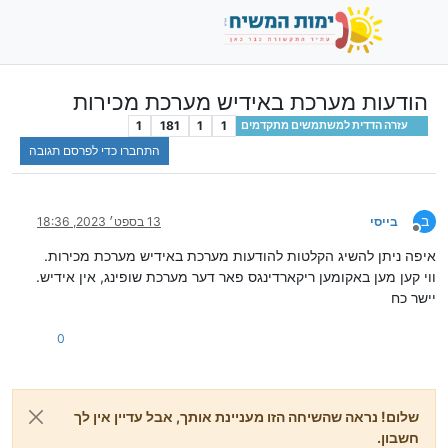
הודעות מערכת באידיש מערכת מכירות
1
181
1
1
עזרה הדדית למשתמשים מתקדמים
התחברו כדי לפרסם תגובה
ב
בייסי
13 בספט׳ 2023, 18:36
מנותק
איפה ניתן להשיג הקלטות להודעות מערכת באידיש מערכת מכירות.
ווי קען מען באקומען ריקארדינגס פאר דער מערכת שופינג, אין אידיש.
יישר כח
0
שלום! נראה שהשיחה הזו מעניינת אותך, אבל עדיין אין לך
חשבון.