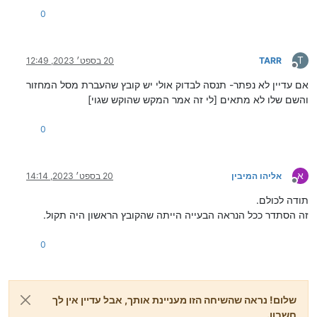
0
T
TARR
20 בספט׳ 2023, 12:49
מנותק
אם עדיין לא נפתר- תנסה לבדוק אולי יש קובץ שהעברת מסל המחזור
והשם שלו לא מתאים [לי זה אמר המקש שהוקש שגוי]
0
א
אליהו המיבין
20 בספט׳ 2023, 14:14
מנותק
תודה לכולם.
זה הסתדר ככל הנראה הבעייה הייתה שהקובץ הראשון היה תקול.
0
שלום! נראה שהשיחה הזו מעניינת אותך, אבל עדיין אין לך
חשבון.