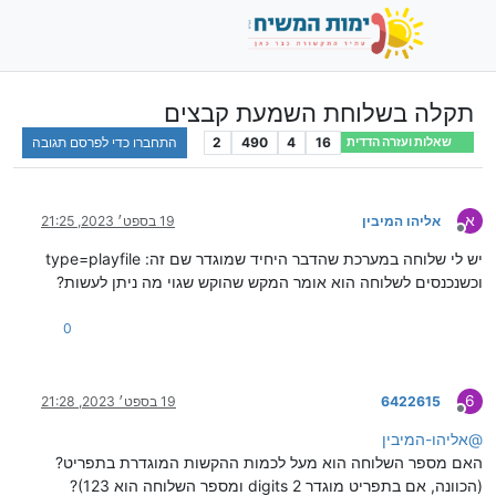
תקלה בשלוחת השמעת קבצים
16
4
490
2
התחברו כדי לפרסם תגובה
שאלות ועזרה הדדית
א
אליהו המיבין
19 בספט׳ 2023, 21:25
מנותק
יש לי שלוחה במערכת שהדבר היחיד שמוגדר שם זה: type=playfile
וכשנכנסים לשלוחה הוא אומר המקש שהוקש שגוי מה ניתן לעשות?
0
6
6422615
19 בספט׳ 2023, 21:28
מנותק
@
אליהו-המיבין
האם מספר השלוחה הוא מעל לכמות ההקשות המוגדרת בתפריט?
(הכוונה, אם בתפריט מוגדר digits 2 ומספר השלוחה הוא 123)?