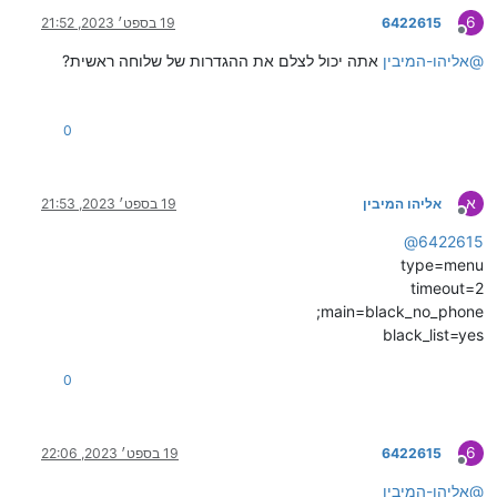
6
6422615
19 בספט׳ 2023, 21:52
מנותק
@
אליהו-המיבין
אתה יכול לצלם את ההגדרות של שלוחה ראשית?
0
א
אליהו המיבין
19 בספט׳ 2023, 21:53
מנותק
@
6422615
type=menu
timeout=2
;main=black_no_phone
black_list=yes
0
6
6422615
19 בספט׳ 2023, 22:06
מנותק
@
אליהו-המיבין