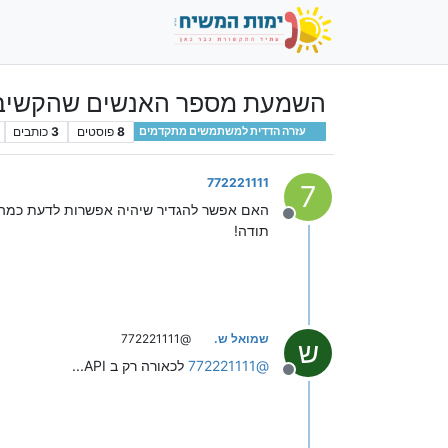
השמעת מספר האנשים שהקשיבו
8
פוסטים
3
כותבים
עזרה הדדית למשתמשים מתקדמים
772221111
7
האם אפשר להגדיר שיהיה אפשרות לדעת כמה אנשים 
מנותק
תודה!
שמואל ש.
@772221111
ש
@
772221111
לכאורה רק ב API...
מנותק