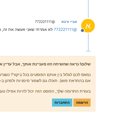
אביי ורבא
@772221111
א
@
772221111
לא אמרתי שאני אעשה את זה, רק 
מנותק
שלום! נראה שהשיחה הזו מעניינת אותך, אבל עדיין אי
נמאס לכם לגלול בין אותם הפוסטים בכל ביקור? כשנרשמ
אם בהתראת פוש). תוכלו גם לשמור סימניות ולפרגן ב-upvote לפוסטים כדי להביע הערכה לחברי קהילה אחרים.
בעזרת התרומה שלך, הפוסט הזה יכול להיות אפילו טוב 
הרשמה
התחברות