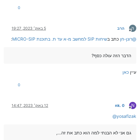
0
ה
הרב
5 באוק׳ 2023, 19:27
מנותק
@
רונן-חן
כתב ב
שיחות SIP למחשב מ-א עד ת. בתוכנת MICRO-SIP
:
הדבר הזה עולה כסף?
עיין
כאן
0
N
nk. 0
12 באוק׳ 2023, 14:47
מנותק
@
yosafizak
גם אני לא הבנתי למה הוא כתב את זה...,