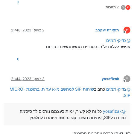
2
2 תגובות
ת
Y
ת
תפארת יעקבב
2 באוק׳ 2023, 21:48
מנותק
@
צדיק-תמים
אפשר לעלות א"ז בהסברים ממשתמשים בפורום
0
Y
yosafizak
3 באוק׳ 2023, 21:44
מנותק
@
צדיק-תמים
כתב ב
שיחות SIP למחשב מ-א עד ת. בתוכנת MICRO-
:
SIP
@
yosafizak
כל זה לא קשור, ימות בעצמם נותנים לך סיסמה
נפרדת לSIP, פתיחת חשבון micro sip מיותרת לחלוטין
לפי דעתי הרבה יותר נוח התוכנה,