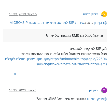
צ
צדיק תמים
5 באוק׳ 2023, 16:33
מנותק
@
רונן-חן
כתב ב
שיחות SIP למחשב מ-א עד ת. בתוכנת MICRO-SIP
:
זה יכול לקבל גם SMS במספר של ימות?
לא, SIP לא קשור לסמסים
אבל אפשר לפתוח וירטואל פלוס ולראות את ההודעות באתר -
https://mitmachim.top/topic/22506/סוף-סוף-פתרון-מוצלח-לקבלת-
sms-מספר-וירטואלי-עם-צינתוק-כשמתקבל-sms
0
ר
רונן חן
5 באוק׳ 2023, 16:35
מנותק
@
צדיק-תמים
בתוכנה יש סימון של SMS. מה זה?