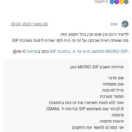
5 תגובות
ה
צ
C
I
ה
הרב
28 בספט׳ 2023, 20:24
מנותק
לדעתי כיום אין שום ענין בכל הקטע הזה
מה שאתה ראית שכתבו על זה זה היה לפני שהיה לימות מערכת SIP
:
שיחות SIP למחשב מ-א עד ת. בתוכנת MICRO-SIP
@nk-0 כתב ב
פתיחת חשבון MICRO SIP כאן
שם פרטי
שם משפחה
מייל לאימות
מספר מערכת
אזור (לא לגעת תשיארו את זה כמו בתמונה)
6.לבחור שם משתמש SIP (בדומה ל GMAIL)
סיסמה
אימות סיסמה
אני מסכים (לאשר את התקנון)