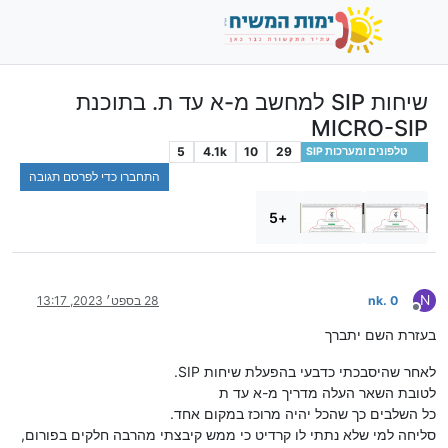
שיחות SIP למחשב מ-א עד ת. בתוכנת
MICRO-SIP
5
4.1k
10
29
טלפונים ומערכות SIP
התחברו כדי לפרסם תגובה
+5
N
nk. 0
28 בספט׳ 2023, 13:17
מנותק
בעזרת השם יתברך
לאחר שהיסבכתי כדבעי בהפעלת שיחות SIP.
לטובת השאר העלה מדריך מ-א עד ת
כל השלבים כך שהכל יהיה מרוכז במקום אחד.
סליחה למי שלא נתתי לו קרדיט כי ממש קיבצתי מהרבה חלקים בפורום,