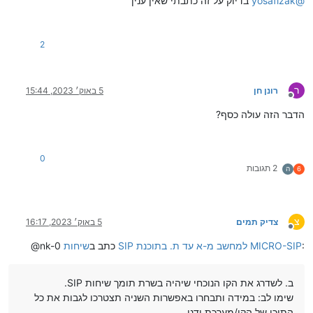
@
yosafizak
בדיוק על זה כתבתי שאין ענין
2
ר
רונן חן
5 באוק׳ 2023, 15:44
מנותק
הדבר הזה עולה כסף?
0
2 תגובות
6
ה
צ
צדיק תמים
5 באוק׳ 2023, 16:17
מנותק
:
שיחות SIP למחשב מ-א עד ת. בתוכנת MICRO-SIP
@nk-0 כתב ב
ב. לשדרג את הקו הנוכחי שיהיה בשרת תומך שיחות SIP.
שימו לב: במידה ותבחרו באפשרות השניה תצטרכו לגבות את כל
התוכן של הקו/מערכת ידני.