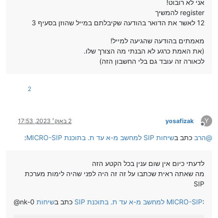
אני לא רובוט!
register להמשיך
12 לאשר את הדואר בהודעה שקיבלתם במייל שהוזן בסעיף 3
מאמתים בהודעה שהגיעה למייל!
(את האמת כרגע לא הבנתי מה הצורך שלו.
לכאורה זה עובד גם בלי החשבון הזה)
2
Y
yosafizak
2 באוק׳ 2023, 17:53
מנותק
@
הרב
כתב ב
שיחות SIP למחשב מ-א עד ת. בתוכנת MICRO-SIP
:
לדעתי כיום אין שום ענין בכל הקטע הזה
מה שאתה ראית שכתבו על זה זה היה לפני שהיה לימות מערכת
SIP
:
שיחות SIP למחשב מ-א עד ת. בתוכנת MICRO-SIP
@nk-0 כתב ב