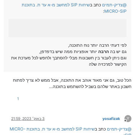
@
צדיק-תמים
כתב ב
שיחות SIP למחשב מ-א עד ת. בתוכנת
:
MICRO-SIP
לפי דעתי הרבה יותר נוח התוכנה,
גם יש בה
הרבה
יותר אופציות ממה שיש בדפדפן,
וגם ניתן לעבור בין חשבונות מבלי להסתבך ולחפש לכל מערכת את
הקישור למרכזיה שלה
הכל טוב, גם אני מאוד אוהב את התוכנה, אבל ממש לא צריך לפתוח
חשבון באתר שלהם בשביל להשתמש בתוכנה...
1
Y
yosafizak
3 באוק׳ 2023, 21:59
מנותק
@
צדיק-תמים
כתב ב
שיחות SIP למחשב מ-א עד ת. בתוכנת MICRO-