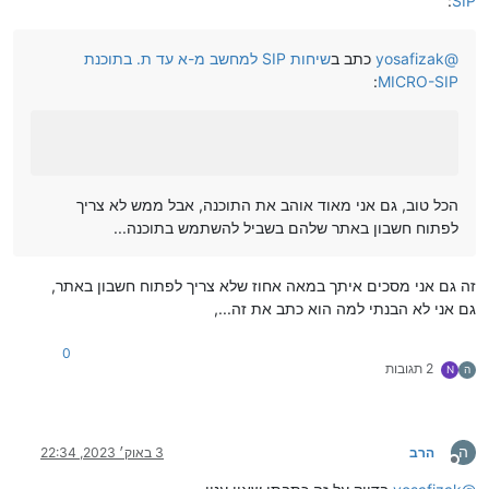
:
SIP
@
yosafizak
כתב ב
שיחות SIP למחשב מ-א עד ת. בתוכנת
:
MICRO-SIP
הכל טוב, גם אני מאוד אוהב את התוכנה, אבל ממש לא צריך
לפתוח חשבון באתר שלהם בשביל להשתמש בתוכנה...
זה גם אני מסכים איתך במאה אחוז שלא צריך לפתוח חשבון באתר,
גם אני לא הבנתי למה הוא כתב את זה...,
0
2 תגובות
ה
N
ה
הרב
3 באוק׳ 2023, 22:34
מנותק