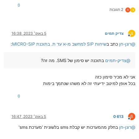
0
2 תגובות
צ
6
צ
צדיק תמים
5 באוק׳ 2023, 16:38
מנותק
@
רונן-חן
כתב ב
שיחות SIP למחשב מ-א עד ת. בתוכנת MICRO-SIP
:
@
צדיק-תמים
בתוכנה יש סימון של SMS. מה זה?
אני לא מכיר סימון כזה
בכל אופן למיטב ידיעתי זה לא משהו שנתמך בימות
0
6
613 0
5 באוק׳ 2023, 16:47
מנותק
@
רונן-חן
בחלק מהמערכות יש קבלת sms בלשונית 'מערכת sms'