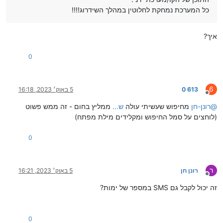
כל המערכת נמחקת לחלוטין במהלך השידרוג!!!!
איך?
0
6
613 0
5 באוק׳ 2023, 16:18
מנותק
@
רונן-חן
מחיפוש שעשיתי עולה
ש...
ממליץ בחום - זה ממש פשוט
(לוחצים על סמל החיפוש ומקלידים מילת מפתח)
0
ר
רונן חן
5 באוק׳ 2023, 16:21
מנותק
זה יכול לקבל גם SMS במספר של ימות?
0