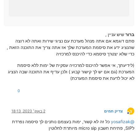
ברור
שיש עניין ,
סתם דוגמא אם אתה מנהל מערכת עם נציגי שירות ואתה לא רוצה
שהנציג ידע את סיסמת המערכת שלך אז אתה צריך את התוכנה הזאת ,
כדי שלא יצטרך סיסמא כדי להיכנס למרכזיה
(לידיעתך, אי אפשר להיכנס למרכזיה עסקית של ימות ללא סיסמת
המערכת {גם אם יש לך קישור קבוע } ולכן עדיף את התוכנה שבה הנציג
לא יכול לדעת את סיסמת המערכת)
0
צ
צדיק תמים
2 באוק׳ 2023, 18:13
מנותק
@
yosafizak
כל זה לא קשור, ימות בעצמם נותנים לך סיסמה נפרדת
לSIP, פתיחת חשבון micro sip מיותרת לחלוטין