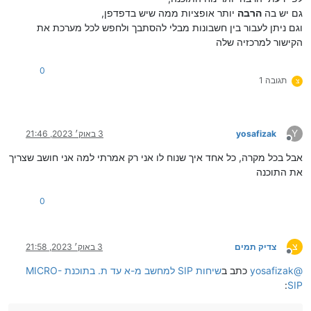
גם יש בה
הרבה
יותר אופציות ממה שיש בדפדפן,
וגם ניתן לעבור בין חשבונות מבלי להסתבך ולחפש לכל מערכת את
הקישור למרכזיה שלה
0
תגובה 1
צ
Y
yosafizak
3 באוק׳ 2023, 21:46
מנותק
אבל בכל מקרה, כל אחד איך שנוח לו אני רק אמרתי למה אני חושב שצריך
את התוכנה
0
צ
צדיק תמים
3 באוק׳ 2023, 21:58
מנותק
@
yosafizak
כתב ב
שיחות SIP למחשב מ-א עד ת. בתוכנת MICRO-
:
SIP