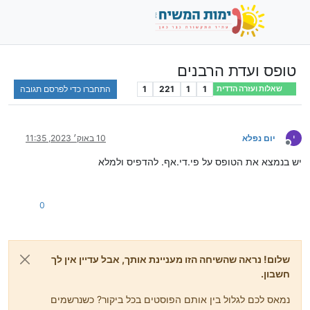
טופס ועדת הרבנים
1
1
221
1
התחברו כדי לפרסם תגובה
שאלות ועזרה הדדית
י
יום נפלא
10 באוק׳ 2023, 11:35
מנותק
יש בנמצא את הטופס על פי.די.אף. להדפיס ולמלא
0
שלום! נראה שהשיחה הזו מעניינת אותך, אבל עדיין אין לך
חשבון.
נמאס לכם לגלול בין אותם הפוסטים בכל ביקור? כשנרשמים