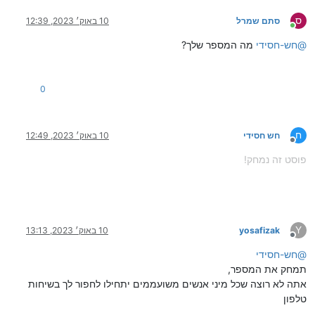
ס
סתם שמרל
10 באוק׳ 2023, 12:39
מחובר
@
חש-חסידי
מה המספר שלך?
0
ח
חש חסידי
10 באוק׳ 2023, 12:49
מנותק
פוסט זה נמחק!
Y
yosafizak
10 באוק׳ 2023, 13:13
מנותק
@
חש-חסידי
תמחק את המספר,
אתה לא רוצה שכל מיני אנשים משועממים יתחילו לחפור לך בשיחות
טלפון