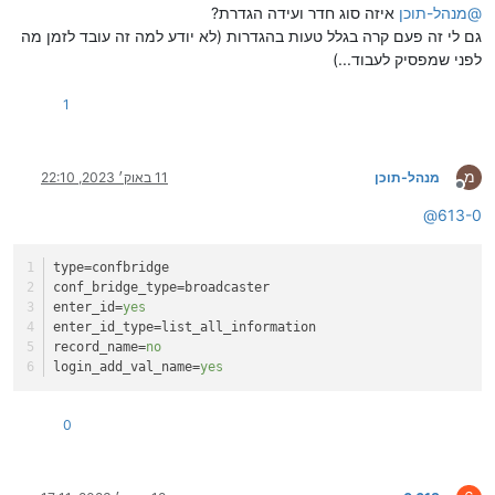
@
מנהל-תוכן
איזה סוג חדר ועידה הגדרת?
גם לי זה פעם קרה בגלל טעות בהגדרות (לא יודע למה זה עובד לזמן מה
לפני שמפסיק לעבוד...)
1
מ
מנהל-תוכן
11 באוק׳ 2023, 22:10
מנותק
@
613-0
type
=confbridge
conf_bridge_type
=broadcaster
enter_id
=
yes
enter_id_type
=list_all_information
record_name
=
no
login_add_val_name
=
yes
0