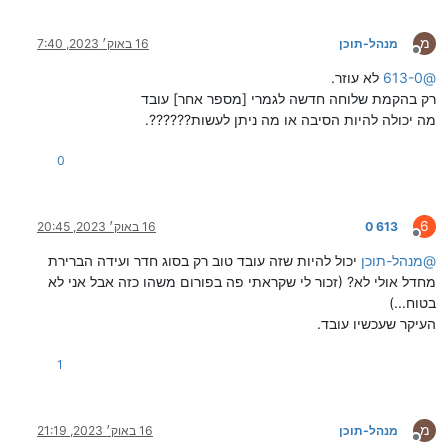
מ
מנהל-תוכן
16 באוק׳ 2023, 7:40
מנותק
@
613-0
לא עוזר.
רק בהקמת שלוחה חדשה לגמרי [מספר אחר] עובד
מה יכולה להיות הסיבה או מה ניתן לעשות??????.
0
6
613 0
16 באוק׳ 2023, 20:45
מנותק
@
מנהל-תוכן
יכול להיות שזה עובד טוב רק בסוג חדר ועידה הברירת
מחדל אולי לא? (זכור לי שקראתי פה בפורום משהו כזה אבל אני לא
בטוח...)
העיקר שעכשיו עובד.
1
מ
מנהל-תוכן
16 באוק׳ 2023, 21:19
מנותק