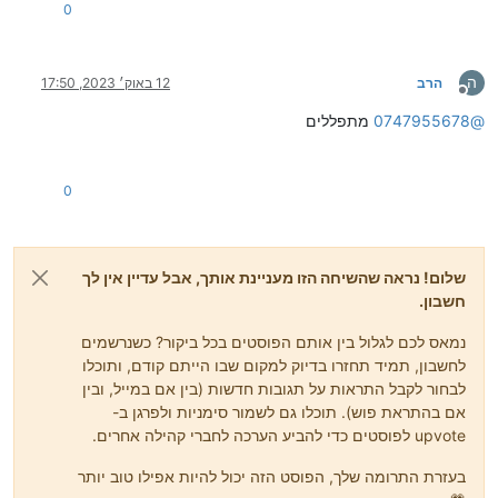
0
ה
הרב
12 באוק׳ 2023, 17:50
מנותק
@
0747955678
מתפללים
0
שלום! נראה שהשיחה הזו מעניינת אותך, אבל עדיין אין לך
חשבון.
נמאס לכם לגלול בין אותם הפוסטים בכל ביקור? כשנרשמים
לחשבון, תמיד תחזרו בדיוק למקום שבו הייתם קודם, ותוכלו
לבחור לקבל התראות על תגובות חדשות (בין אם במייל, ובין
אם בהתראת פוש). תוכלו גם לשמור סימניות ולפרגן ב-
upvote לפוסטים כדי להביע הערכה לחברי קהילה אחרים.
בעזרת התרומה שלך, הפוסט הזה יכול להיות אפילו טוב יותר