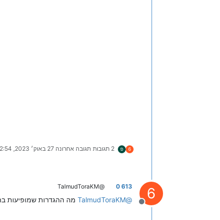
2 תגובות
תגובה אחרונה
27 באוק׳ 2023, 12:54
6
פ
@TalmudToraKM
613 0
6
@
TalmudToraKM
מה ההגדרות שמופיעות בה
מנותק