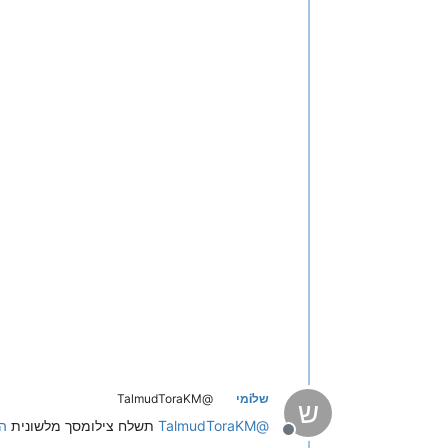
שלiמי
@TalmudToraKM
ש
@
TalmudToraKM
תשלח צילומסך מלשונית
ה
מנותק