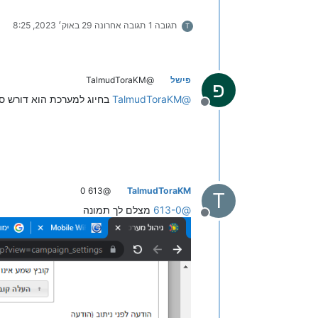
תגובה 1
תגובה אחרונה
29 באוק׳ 2023, 8:25
T
פישל
@TalmudToraKM
פ
@
TalmudToraKM
בחיוג למערכת הוא דורש ס
מנותק
@613 0
TalmudToraKM
T
@
613-0
מצלם לך תמונה
מנותק