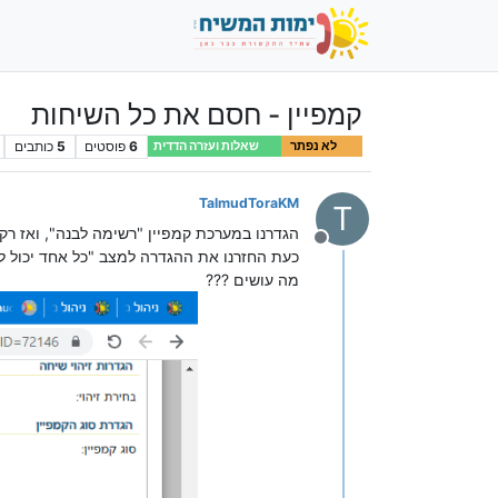
קמפיין - חסם את כל השיחות
6
פוסטים
5
כותבים
לא נפתר
שאלות ועזרה הדדית
TalmudToraKM
T
הגדרנו במערכת קמפיין "רשימה לבנה", ואז ר
מנותק
כעת החזרנו את ההגדרה למצב "כל אחד יכול לה
מה עושים ???