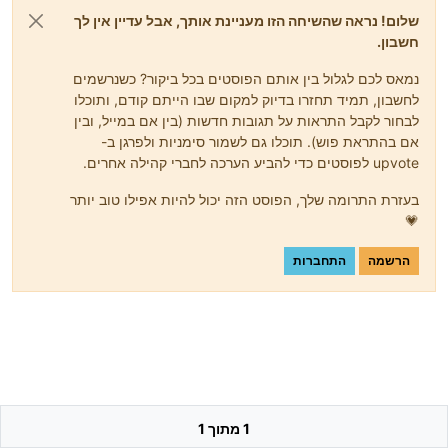
שלום! נראה שהשיחה הזו מעניינת אותך, אבל עדיין אין לך
חשבון.
נמאס לכם לגלול בין אותם הפוסטים בכל ביקור? כשנרשמים
לחשבון, תמיד תחזרו בדיוק למקום שבו הייתם קודם, ותוכלו
לבחור לקבל התראות על תגובות חדשות (בין אם במייל, ובין
אם בהתראת פוש). תוכלו גם לשמור סימניות ולפרגן ב-
upvote לפוסטים כדי להביע הערכה לחברי קהילה אחרים.
בעזרת התרומה שלך, הפוסט הזה יכול להיות אפילו טוב יותר
💗
הרשמה
התחברות
1 מתוך 1