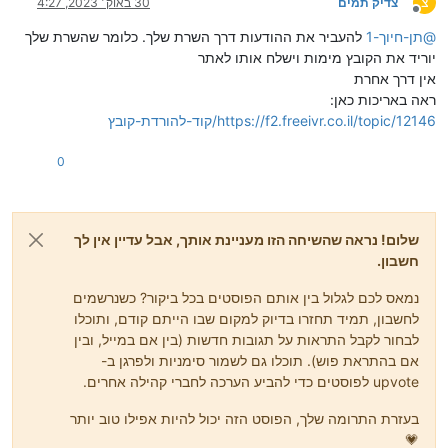
צ
צדיק תמים
30 באוק׳ 2023, 4:27
מנותק
@
תן-חיוך-1
להעביר את ההודעות דרך השרת שלך. כלומר שהשרת שלך
יוריד את הקובץ מימות וישלח אותו לאתר
אין דרך אחרת
ראה באריכות כאן:
https://f2.freeivr.co.il/topic/12146/קוד-להורדת-קובץ
0
שלום! נראה שהשיחה הזו מעניינת אותך, אבל עדיין אין לך
חשבון.
נמאס לכם לגלול בין אותם הפוסטים בכל ביקור? כשנרשמים
לחשבון, תמיד תחזרו בדיוק למקום שבו הייתם קודם, ותוכלו
לבחור לקבל התראות על תגובות חדשות (בין אם במייל, ובין
אם בהתראת פוש). תוכלו גם לשמור סימניות ולפרגן ב-
upvote לפוסטים כדי להביע הערכה לחברי קהילה אחרים.
בעזרת התרומה שלך, הפוסט הזה יכול להיות אפילו טוב יותר
💗