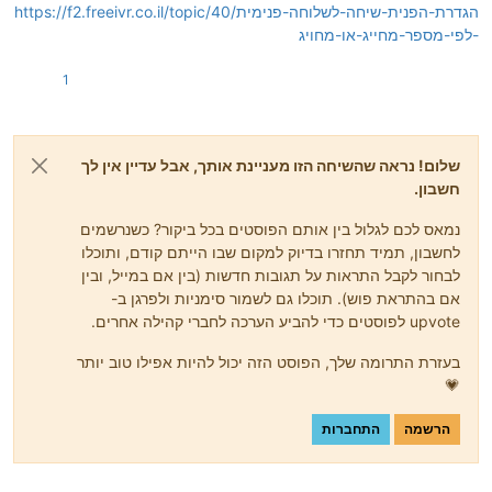
https://f2.freeivr.co.il/topic/40/הגדרת-הפנית-שיחה-לשלוחה-פנימית
-לפי-מספר-מחייג-או-מחויג
1
שלום! נראה שהשיחה הזו מעניינת אותך, אבל עדיין אין לך
חשבון.
נמאס לכם לגלול בין אותם הפוסטים בכל ביקור? כשנרשמים
לחשבון, תמיד תחזרו בדיוק למקום שבו הייתם קודם, ותוכלו
לבחור לקבל התראות על תגובות חדשות (בין אם במייל, ובין
אם בהתראת פוש). תוכלו גם לשמור סימניות ולפרגן ב-
upvote לפוסטים כדי להביע הערכה לחברי קהילה אחרים.
בעזרת התרומה שלך, הפוסט הזה יכול להיות אפילו טוב יותר
💗
הרשמה
התחברות