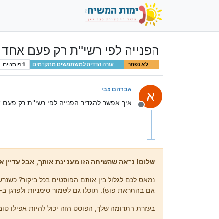
הפנייה לפי רשי''ת רק פעם אחד
1
פוסטים
לא נפתר
עזרה הדדית למשתמשים מתקדמים
אברהם צבי
א
איך אפשר להגדיר הפנייה לפי רשי''ת רק פעם
מנותק
שלום! נראה שהשיחה הזו מעניינת אותך, אבל עדיין אי
נמאס לכם לגלול בין אותם הפוסטים בכל ביקור? כשנרשמ
אם בהתראת פוש). תוכלו גם לשמור סימניות ולפרגן ב-upvote לפוסטים כדי להביע הערכה לחברי קהילה אחרים.
בעזרת התרומה שלך, הפוסט הזה יכול להיות אפילו טוב 